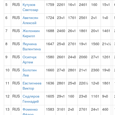
5
RUS
Кутузов
1759
22б1
16ч1
24б1
1б0
15ч1
Светозар
6
RUS
Аветисян
1724
23ч1
17б1
25б1
2ч1
1ч0
Алексей
7
RUS
Желонкин
1688
24б0
26ч1
18б1
20ч1
14б1
Кирилл
8
RUS
Якунина
1647
25ч0
27б1
19ч1
15б0
21ч½
Валентина
9
RUS
Осипчук
1580
26б1
24ч0
20б0
27ч1
12б1
Артем
10
RUS
Болотин
1660
27ч0
28б1
21ч1
23б0
19ч0
Лев
11
RUS
Евстигнеев
1636
28б1
25ч0
22б½
12ч0
18б1
Виктор
12
RUS
Седляров
1605
29ч1
1б0
23ч0
11б1
9ч0
Геннадий
13
RUS
Фоменко
1583
31б1
2ч0
27б1
24ч1
4б0
Фёдор