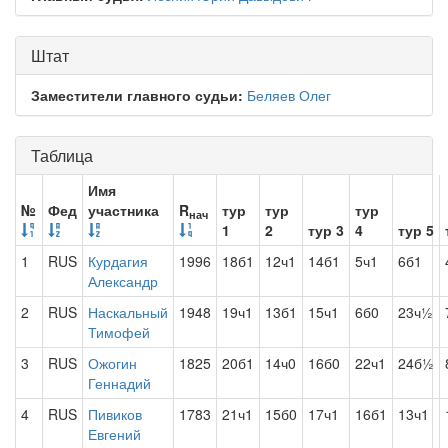
Штат
Заместители главного судьи:
Беляев Олег
Таблица
Имя
№
Фед
участника
R
тур
тур
тур
нач
1
2
тур 3
4
тур 5
1
RUS
Курдагия
1996
18б1
12ч1
14б1
5ч1
6б1
Александр
2
RUS
Наскальный
1948
19ч1
13б1
15ч1
6б0
23ч½
Тимофей
3
RUS
Ожогин
1825
20б1
14ч0
16б0
22ч1
24б½
Геннадий
4
RUS
Пивиков
1783
21ч1
15б0
17ч1
16б1
13ч1
Евгений