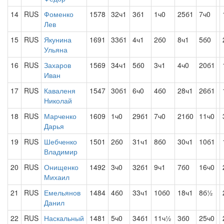
14
RUS
Фоменко
1578
32ч1
3б1
1ч0
25б1
7ч0
Лев
15
RUS
Якунина
1691
33б1
4ч1
2б0
8ч1
5б0
Ульяна
16
RUS
Захаров
1569
34ч1
5б0
3ч1
4ч0
20б1
Иван
17
RUS
Каваленя
1547
30б1
6ч0
4б0
28ч1
26б1
Николай
18
RUS
Марченко
1609
1ч0
29б1
7ч0
21б0
11ч0
Дарья
19
RUS
Шебченко
1501
2б0
31ч1
8б0
30ч1
10б1
Владимир
20
RUS
Онищенко
1492
3ч0
32б1
9ч1
7б0
16ч0
Михаил
21
RUS
Емельянов
1484
4б0
33ч1
10б0
18ч1
8б½
Данил
22
RUS
Наскальный
1481
5ч0
34б1
11ч½
3б0
25ч0