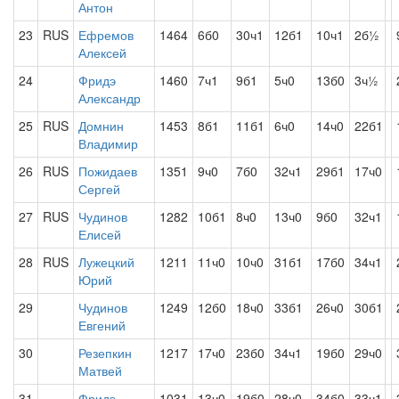
Антон
23
RUS
Ефремов
1464
6б0
30ч1
12б1
10ч1
2б½
Алексей
24
Фридэ
1460
7ч1
9б1
5ч0
13б0
3ч½
Александр
25
RUS
Домнин
1453
8б1
11б1
6ч0
14ч0
22б1
Владимир
26
RUS
Пожидаев
1351
9ч0
7б0
32ч1
29б1
17ч0
Сергей
27
RUS
Чудинов
1282
10б1
8ч0
13ч0
9б0
32ч1
Елисей
28
RUS
Лужецкий
1211
11ч0
10ч0
31б1
17б0
34ч1
Юрий
29
Чудинов
1249
12б0
18ч0
33б1
26ч0
30б1
Евгений
30
Резепкин
1217
17ч0
23б0
34ч1
19б0
29ч0
Матвей
31
Фридэ
1031
13ч0
19б0
28ч0
34б0
33ч1