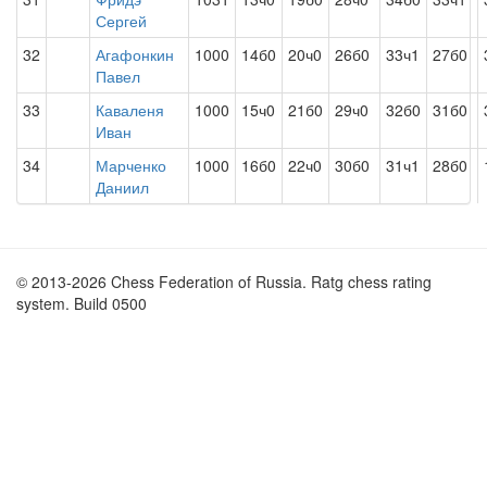
Сергей
32
Агафонкин
1000
14б0
20ч0
26б0
33ч1
27б0
Павел
33
Каваленя
1000
15ч0
21б0
29ч0
32б0
31б0
Иван
34
Марченко
1000
16б0
22ч0
30б0
31ч1
28б0
Даниил
© 2013-2026 Chess Federation of Russia. Ratg chess rating
system. Build 0500