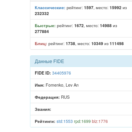
Классические:
рейтинг:
1597
, место:
15992
из
232332
Быстрые:
рейтинг:
1672
, место:
14988
из
277884
Блиц:
рейтинг:
1738
, место:
10349
из
111498
Данные FIDE
FIDE ID:
34405976
Имя:
Fomenko, Lev An
Федерация:
RUS
Звания:
Рейтинги:
std:1553
rpd:1699
blz:1776