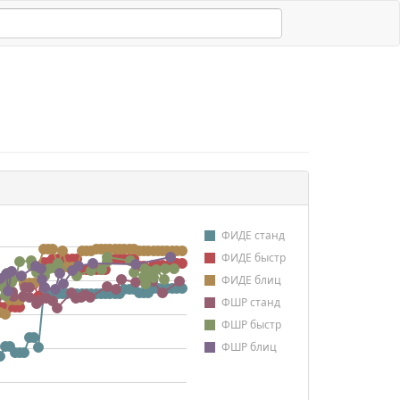
ФИДЕ станд
ФИДЕ быстр
ФИДЕ блиц
ФШР станд
ФШР быстр
ФШР блиц