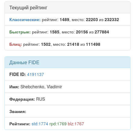
Текущий рейтинг
Классические:
рейтинг:
1489
, место:
22203
из
232332
Быстрые:
рейтинг:
1585
, место:
20156
из
277884
Блиц:
рейтинг:
1502
, место:
21418
из
111498
Данные FIDE
FIDE ID:
4191137
Имя:
Shebchenko, Vladimir
Федерация:
RUS
Звания:
Рейтинги:
std:1774
rpd:1769
blz:1767