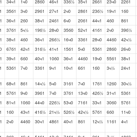
1
34ч1
1ч0
28б0
46ч1
33б½
35ч1
26б1
23ч0
22б1
1
35б1
3ч0
29б1
27ч1
2ч0
28б1
23б½
19ч1
1б0
1
36ч1
2б0
38ч1
24б1
6ч0
20б1
44ч1
4б0
8б1
1
37б1
5ч½
19б½
28ч0
35б0
52ч1
41б1
2ч0
39б½
1
38ч1
4б0
36ч1
26б½
16ч0
33б1
28ч0
44б0
42ч½
0
67б1
42ч1
31б½
41ч1
15б1
5ч0
53б1
28б0
26ч0
1
39ч1
6б0
40ч1
10б0
36ч1
44б0
19ч0
55б1
38ч1
1
53б1
7ч0
33б1
9ч1
10ч1
6б1
1б0
3ч½
24ч1
1
68ч1
8б1
14ч½
5ч0
31б1
7ч0
17б1
12б0
30ч½
1
57б1
9ч0
39б1
7ч0
37б1
13ч0
42б½
31ч1
53б1
1
81ч1
10б0
44ч0
22б½
53ч0
71б1
33ч1
30б0
57б1
1
1б0
43ч1
41б½
21ч½
52б½
42ч½
57б1
6б0
11ч0
1
2ч0
44б0
30ч1
48б1
40ч1
8б1
12ч½
11б1
4ч1