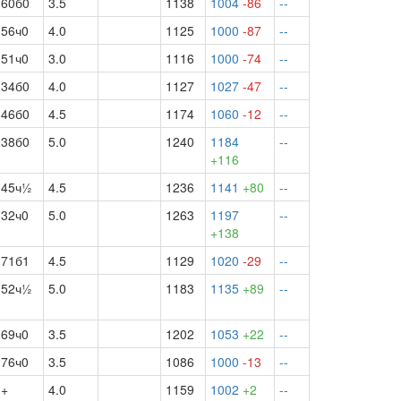
60б0
3.5
1138
1004
-86
--
56ч0
4.0
1125
1000
-87
--
51ч0
3.0
1116
1000
-74
--
34б0
4.0
1127
1027
-47
--
46б0
4.5
1174
1060
-12
--
38б0
5.0
1240
1184
--
+116
45ч½
4.5
1236
1141
+80
--
32ч0
5.0
1263
1197
--
+138
71б1
4.5
1129
1020
-29
--
52ч½
5.0
1183
1135
+89
--
69ч0
3.5
1202
1053
+22
--
76ч0
3.5
1086
1000
-13
--
+
4.0
1159
1002
+2
--