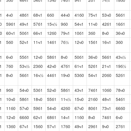
1
3б0
46ч1
54б1
13ч0
74б1
9ч1
2б1
7ч½
18б0
1
4ч0
48б1
68ч1
6б0
44ч0
41б0
75ч1
53ч0
56б1
0
59б1
49ч1
57б1
15ч½
9б0
54ч1
11ч0
42б1
16б1
0
60ч1
50б1
66ч1
12б0
79ч1
10б1
3б0
8ч0
36ч0
1
5б0
52ч1
11ч1
14б1
7б½
12ч0
15б1
16ч1
3б0
1
6ч0
55б1
12ч0
58б1
8ч0
50б1
36ч0
56б1
43ч½
1
7б0
53ч½
23б0
42ч0
47б1
61ч1
52б1
21ч1
19б½
1
8ч0
56б1
16ч½
44б1
19ч0
53б0
54ч1
20б0
52б1
1
9б0
54ч0
53б1
52ч0
58б1
43ч1
74б1
10б0
78ч0
1
10ч0
58б1
18ч0
55б1
11ч½
15ч0
21б0
48ч1
54б1
1
11б0
57ч0
59б1
54ч0
42б0
67ч0
80б1
73ч1
66б0
1
12ч0
66б0
62ч1
68б1
14ч1
11б0
8ч0
74б1
6ч0
1
13б0
67ч1
15б0
57ч1
17б0
49ч1
29б1
9ч0
27б1