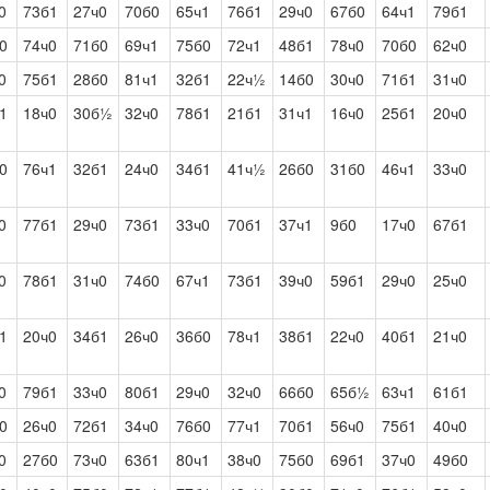
0
73б1
27ч0
70б0
65ч1
76б1
29ч0
67б0
64ч1
79б1
0
74ч0
71б0
69ч1
75б0
72ч1
48б1
78ч0
70б0
62ч0
0
75б1
28б0
81ч1
32б1
22ч½
14б0
30ч0
71б1
31ч0
1
18ч0
30б½
32ч0
78б1
21б1
31ч1
16ч0
25б1
20ч0
0
76ч1
32б1
24ч0
34б1
41ч½
26б0
31б0
46ч1
33ч0
0
77б1
29ч0
73б1
33ч0
70б1
37ч1
9б0
17ч0
67б1
0
78б1
31ч0
74б0
67ч1
73б1
39ч0
59б1
29ч0
25ч0
1
20ч0
34б1
26ч0
36б0
78ч1
38б1
22ч0
40б1
21ч0
0
79б1
33ч0
80б1
29ч0
32ч0
66б0
65б½
63ч1
61б1
0
26ч0
72б1
34ч0
76б0
77ч1
70б1
56ч0
75б1
40ч0
0
27б0
73ч0
63б1
80ч1
38ч0
75б0
69б1
37ч0
49б0