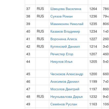
37
RUS
Швецова Василина
1264
78б
38
RUS
Суязов Роман
1236
79ч
39
Мамиконян Николай
1235
80б
40
RUS
Казаков Владимир
1234
1ч0
41
RUS
Воронина Алиса
1227
2б0
42
RUS
Купянский Даниил
1214
3ч0
43
Речистер Егор
1207
4б0
44
Никулов Илья
1205
5ч0
45
Чесноков Александр
1200
6б0
46
Анисимов Даниил
1199
7ч0
47
Мосолов Дмитрий
1197
8б0
48
RUS
Неунывалова Дарья
1232
9ч0
49
Семёнов Руслан
1163
10б