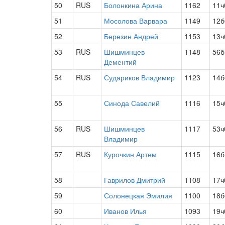
50
RUS
Болонкина Арина
1162
11ч
51
Мосолова Варвара
1149
12б
52
Березин Андрей
1153
13ч
53
RUS
Шишминцев
1148
56б
Дементий
54
RUS
Судариков Владимир
1123
14б
55
Синода Савелий
1116
15ч
56
RUS
Шишминцев
1117
53ч
Владимир
57
RUS
Курочкин Артем
1115
16б
58
Гаврилов Дмитрий
1108
17ч
59
Солонецкая Эмилия
1100
18б
60
Иванов Илья
1093
19ч