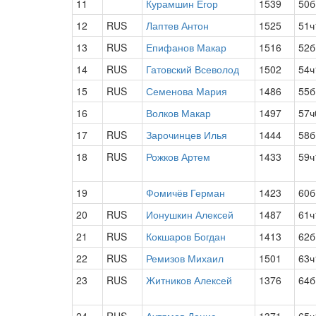
11
Курамшин Егор
1539
50б
12
RUS
Лаптев Антон
1525
51ч
13
RUS
Епифанов Макар
1516
52б
14
RUS
Гатовский Всеволод
1502
54ч
15
RUS
Семенова Мария
1486
55б
16
Волков Макар
1497
57ч
17
RUS
Зарочинцев Илья
1444
58б
18
RUS
Рожков Артем
1433
59ч
19
Фомичёв Герман
1423
60б
20
RUS
Ионушкин Алексей
1487
61ч
21
RUS
Кокшаров Богдан
1413
62б
22
RUS
Ремизов Михаил
1501
63ч
23
RUS
Житников Алексей
1376
64б