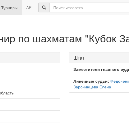
Турниры
API
ир по шахматам "Кубок З
Штат
Заместители главного суд
Линейные судьи:
Федоненк
Зарочинцева Елена
область