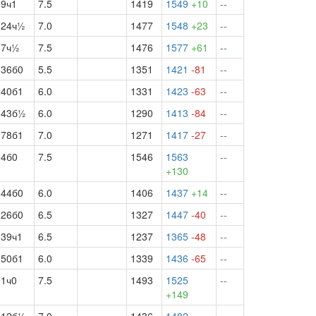
9ч1
7.5
1419
1549
+10
--
24ч½
7.0
1477
1548
+23
--
7ч½
7.5
1476
1577
+61
--
36б0
5.5
1351
1421
-81
--
40б1
6.0
1331
1423
-63
--
43б½
6.0
1290
1413
-84
--
78б1
7.0
1271
1417
-27
--
4б0
7.5
1546
1563
--
+130
44б0
6.0
1406
1437
+14
--
26б0
6.5
1327
1447
-40
--
39ч1
6.5
1237
1365
-48
--
50б1
6.0
1339
1436
-65
--
1ч0
7.5
1493
1525
--
+149