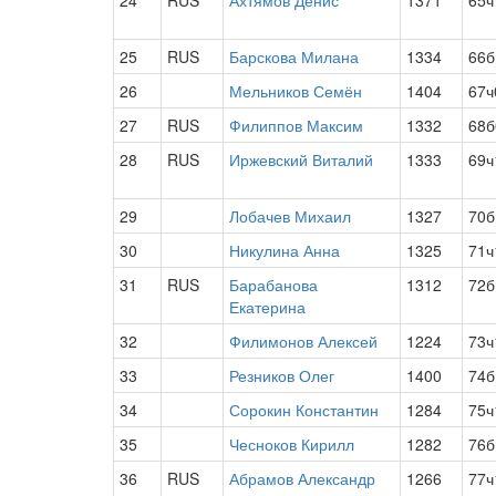
24
RUS
Ахтямов Денис
1371
65ч
25
RUS
Барскова Милана
1334
66б
26
Мельников Семён
1404
67ч
27
RUS
Филиппов Максим
1332
68б
28
RUS
Иржевский Виталий
1333
69ч
29
Лобачев Михаил
1327
70б
30
Никулина Анна
1325
71ч
31
RUS
Барабанова
1312
72б
Екатерина
32
Филимонов Алексей
1224
73ч
33
Резников Олег
1400
74б
34
Сорокин Константин
1284
75ч
35
Чесноков Кирилл
1282
76б
36
RUS
Абрамов Александр
1266
77ч