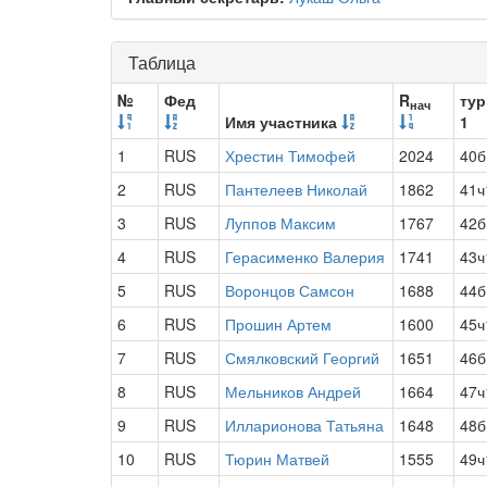
Таблица
№
Фед
R
тур
нач
Имя участника
1
1
RUS
Хрестин Тимофей
2024
40б
2
RUS
Пантелеев Николай
1862
41ч
3
RUS
Луппов Максим
1767
42б
4
RUS
Герасименко Валерия
1741
43ч
5
RUS
Воронцов Самсон
1688
44б
6
RUS
Прошин Артем
1600
45ч
7
RUS
Смялковский Георгий
1651
46б
8
RUS
Мельников Андрей
1664
47ч
9
RUS
Илларионова Татьяна
1648
48б
10
RUS
Тюрин Матвей
1555
49ч