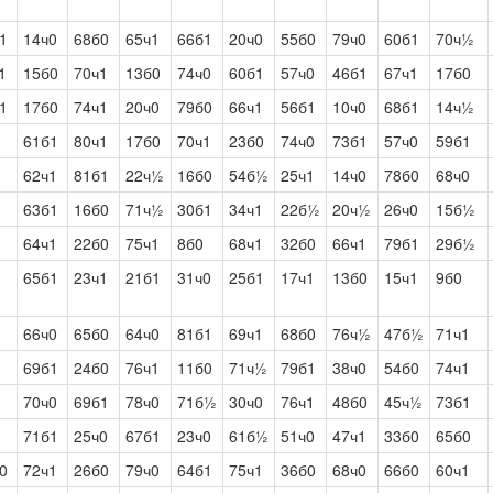
1
14ч0
68б0
65ч1
66б1
20ч0
55б0
79ч0
60б1
70ч½
1
15б0
70ч1
13б0
74ч0
60б1
57ч0
46б1
67ч1
17б0
1
17б0
74ч1
20ч0
79б0
66ч1
56б1
10ч0
68б1
14ч½
61б1
80ч1
17б0
70ч1
23б0
74ч0
73б1
57ч0
59б1
62ч1
81б1
22ч½
16б0
54б½
25ч1
14ч0
78б0
68ч0
63б1
16б0
71ч½
30б1
34ч1
22б½
20ч½
26ч0
15б½
64ч1
22б0
75ч1
8б0
68ч1
32б0
66ч1
79б1
29б½
65б1
23ч1
21б1
31ч0
25б1
17ч1
13б0
15ч1
9б0
66ч0
65б0
64ч0
81б1
69ч1
68б0
76ч½
47б½
71ч1
69б1
24б0
76ч1
11б0
71ч½
79б1
38ч0
54б0
74ч1
70ч0
69б1
78ч0
71б½
30ч0
76ч1
48б0
45ч½
73б1
71б1
25ч0
67б1
23ч0
61б½
51ч0
47ч1
33б0
65б0
0
72ч1
26б0
79ч0
64б1
75ч1
36б0
68ч0
66б0
60ч1