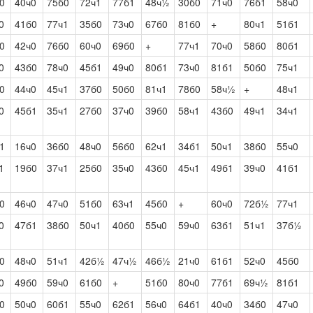
0
40ч0
75б0
72ч1
77б1
48ч½
30б0
71ч0
76б1
58ч0
0
41б0
77ч1
35б0
73ч0
67б0
81б0
+
80ч1
51б1
0
42ч0
76б0
60ч0
69б0
+
77ч1
70ч0
58б0
80б1
0
43б0
78ч0
45б1
49ч0
80б1
73ч0
81б1
50б0
75ч1
0
44ч0
45ч1
37б0
50б0
81ч1
78б0
58ч½
+
48ч1
0
45б1
35ч1
27б0
37ч0
39б0
58ч1
43б0
49ч1
34ч1
1
16ч0
36б0
48ч0
56б0
62ч1
34б1
50ч1
38б0
55ч0
1
19б0
37ч1
25б0
35ч0
43б0
45ч1
49б1
39ч0
41б1
0
46ч0
47ч0
51б0
63ч1
45б0
+
60ч0
72б½
77ч1
0
47б1
38б0
50ч1
40б0
55ч0
59ч0
63б1
51ч1
37б½
0
48ч0
51ч1
42б½
47ч½
46б½
21ч0
61б1
52ч0
45б0
0
49б0
59ч0
61б0
+
51б0
80ч0
77б1
69ч½
81б1
0
50ч0
60б1
55ч0
62б1
56ч0
64б1
40ч0
34б0
47ч0