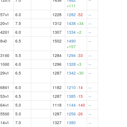
12б½
7.0
1436
1482
--
+111
57ч1
6.0
1228
1282
-52
--
20ч1
7.5
1312
1438
+34
--
42б1
6.0
1307
1334
+2
--
8ч0
6.5
1502
1490
--
+157
31б0
5.5
1284
1294
-33
--
10б0
6.0
1296
1328
+3
--
29ч1
6.5
1287
1342
+30
--
68б1
6.0
1182
1210
-14
--
53ч1
6.5
1287
1385
-15
--
64ч1
5.0
1118
1144
-140
--
55б0
5.0
1287
1256
-26
--
14ч1
7.0
1327
1380
--