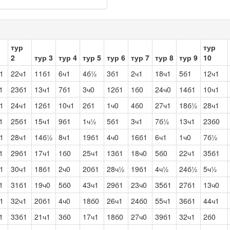
тур
тур
2
тур 3
тур 4
тур 5
тур 6
тур 7
тур 8
тур 9
10
1
22ч1
11б1
6ч1
4б½
3б1
2ч1
18ч1
5б1
12ч1
1
23б1
13ч1
7б1
3ч0
12б1
1б0
24ч0
14б1
10ч1
1
24ч1
12б1
10ч1
2б1
1ч0
4б0
27ч1
18б½
28ч1
1
25б1
15ч1
9б1
1ч½
5б1
3ч1
7б½
13ч1
23б0
1
28ч1
14б½
8ч1
19б1
4ч0
16б1
6ч1
1ч0
7б½
1
29б1
17ч1
1б0
25ч1
13б1
18ч0
5б0
22ч1
35б1
1
30ч1
18б1
2ч0
20б1
28ч½
19б1
4ч½
24б½
5ч½
1
31б1
19ч0
5б0
43ч1
29б1
23ч0
35б1
27б1
13ч0
1
32ч1
20б1
4ч0
18б0
26ч1
24б0
55ч1
36б1
44ч1
1
33б1
21ч1
3б0
17ч1
18б0
27ч0
39б1
32ч1
2б0