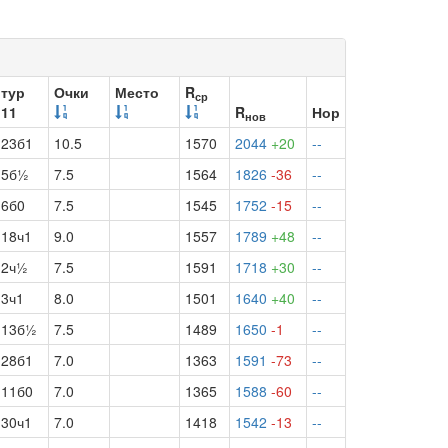
тур
Очки
Место
R
ср
11
R
Нор
нов
23б1
10.5
1570
2044
+20
--
5б½
7.5
1564
1826
-36
--
6б0
7.5
1545
1752
-15
--
18ч1
9.0
1557
1789
+48
--
2ч½
7.5
1591
1718
+30
--
3ч1
8.0
1501
1640
+40
--
13б½
7.5
1489
1650
-1
--
28б1
7.0
1363
1591
-73
--
11б0
7.0
1365
1588
-60
--
30ч1
7.0
1418
1542
-13
--