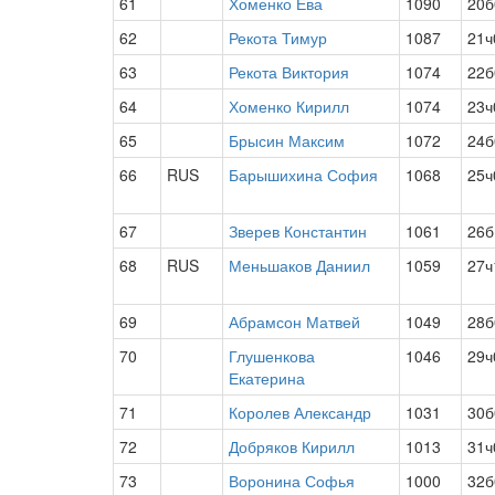
61
Хоменко Ева
1090
20б
62
Рекота Тимур
1087
21ч
63
Рекота Виктория
1074
22б
64
Хоменко Кирилл
1074
23ч
65
Брысин Максим
1072
24б
66
RUS
Барышихина София
1068
25ч
67
Зверев Константин
1061
26б
68
RUS
Меньшаков Даниил
1059
27ч
69
Абрамсон Матвей
1049
28б
70
Глушенкова
1046
29ч
Екатерина
71
Королев Александр
1031
30б
72
Добряков Кирилл
1013
31ч
73
Воронина Софья
1000
32б