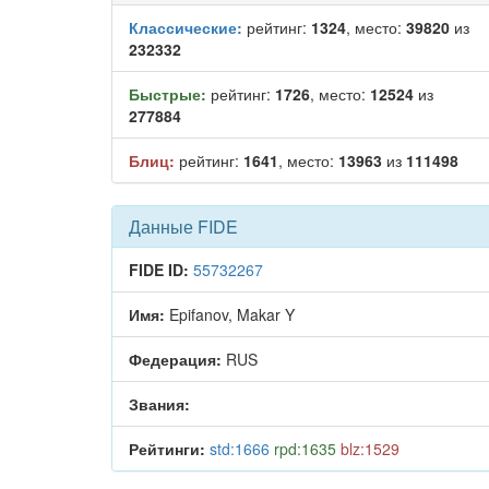
Классические:
рейтинг:
1324
, место:
39820
из
232332
Быстрые:
рейтинг:
1726
, место:
12524
из
277884
Блиц:
рейтинг:
1641
, место:
13963
из
111498
Данные FIDE
FIDE ID:
55732267
Имя:
Epifanov, Makar Y
Федерация:
RUS
Звания:
Рейтинги:
std:1666
rpd:1635
blz:1529