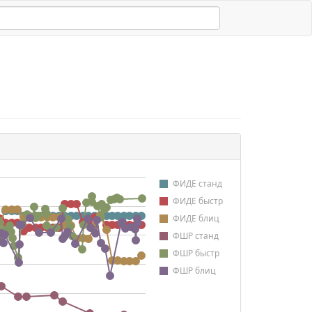
ФИДЕ станд
ФИДЕ быстр
ФИДЕ блиц
ФШР станд
ФШР быстр
ФШР блиц