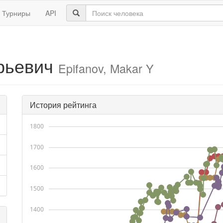
Турниры
API
рьевич
Epifanov, Makar Y
История рейтинга
1800
1700
1600
1500
1400