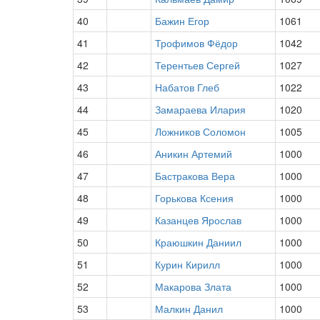
40
Бажин Егор
1061
41
Трофимов Фёдор
1042
42
Терентьев Сергей
1027
43
Набатов Глеб
1022
44
Замараева Илария
1020
45
Ложников Соломон
1005
46
Аникин Артемий
1000
47
Бастракова Вера
1000
48
Горькова Ксения
1000
49
Казанцев Ярослав
1000
50
Краюшкин Даниил
1000
51
Курин Кирилл
1000
52
Макарова Злата
1000
53
Малкин Данил
1000