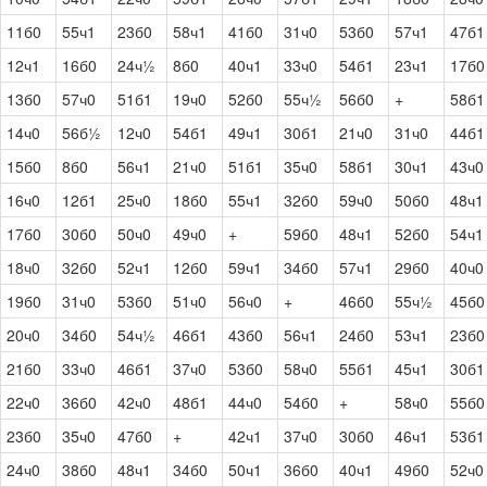
11б0
55ч1
23б0
58ч1
41б0
31ч0
53б0
57ч1
47б1
12ч1
16б0
24ч½
8б0
40ч1
33ч0
54б1
23ч1
17б0
13б0
57ч0
51б1
19ч0
52б0
55ч½
56б0
+
58б1
14ч0
56б½
12ч0
54б1
49ч1
30б1
21ч0
31ч0
44б1
15б0
8б0
56ч1
21ч0
51б1
35ч0
58б1
30ч1
43ч0
16ч0
12б1
25ч0
18б0
55ч1
32б0
59ч0
50б0
48ч1
17б0
30б0
50ч0
49ч0
+
59б0
48ч1
52б0
54ч1
18ч0
32б0
52ч1
12б0
59ч1
34б0
57ч1
29б0
40ч0
19б0
31ч0
53б0
51ч0
56ч0
+
46б0
55ч½
45б0
20ч0
34б0
54ч½
46б1
43б0
56ч1
24б0
53ч1
23б0
21б0
33ч0
46б1
37ч0
53б0
58ч0
55б1
45ч1
30б1
22ч0
36б0
42ч0
48б1
44ч0
54б0
+
58ч0
55б0
23б0
35ч0
47б0
+
42ч1
37ч0
30б0
46ч1
53б1
24ч0
38б0
48ч1
34б0
50ч1
36б0
40ч1
49б0
52ч0