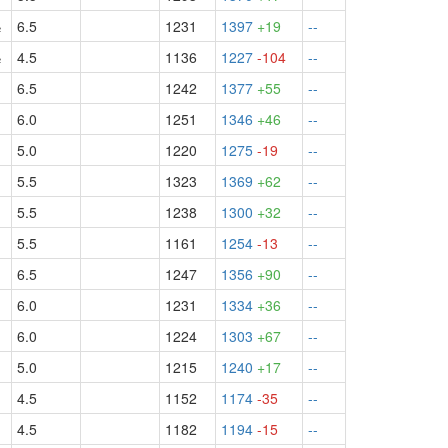
½
6.5
1231
1397
+19
--
½
4.5
1136
1227
-104
--
6.5
1242
1377
+55
--
6.0
1251
1346
+46
--
5.0
1220
1275
-19
--
5.5
1323
1369
+62
--
5.5
1238
1300
+32
--
5.5
1161
1254
-13
--
6.5
1247
1356
+90
--
6.0
1231
1334
+36
--
½
6.0
1224
1303
+67
--
5.0
1215
1240
+17
--
4.5
1152
1174
-35
--
4.5
1182
1194
-15
--