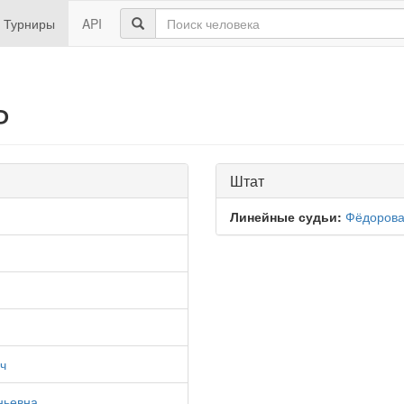
Турниры
API
Р
Штат
Линейные судьи:
Фёдорова
ч
ньевна