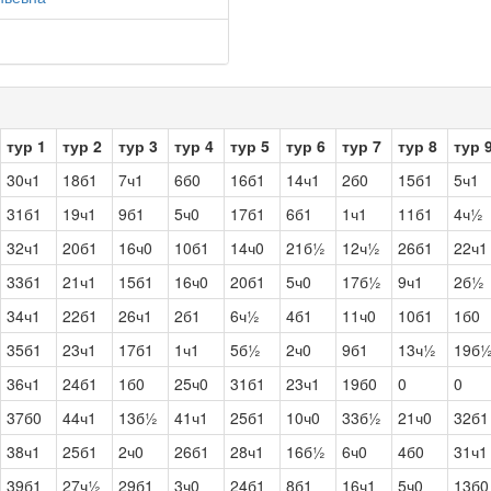
тур 1
тур 2
тур 3
тур 4
тур 5
тур 6
тур 7
тур 8
тур 
30ч1
18б1
7ч1
6б0
16б1
14ч1
2б0
15б1
5ч1
31б1
19ч1
9б1
5ч0
17б1
6б1
1ч1
11б1
4ч½
32ч1
20б1
16ч0
10б1
14ч0
21б½
12ч½
26б1
22ч1
33б1
21ч1
15б1
16ч0
20б1
5ч0
17б½
9ч1
2б½
34ч1
22б1
26ч1
2б1
6ч½
4б1
11ч0
10б1
1б0
35б1
23ч1
17б1
1ч1
5б½
2ч0
9б1
13ч½
19б
36ч1
24б1
1б0
25ч0
31б1
23ч1
19б0
0
0
37б0
44ч1
13б½
41ч1
25б1
10ч0
33б½
21ч0
32б1
38ч1
25б1
2ч0
26б1
28ч1
16б½
6ч0
4б0
31ч1
39б1
27ч½
29б1
3ч0
24б1
8б1
16ч1
5ч0
13б0