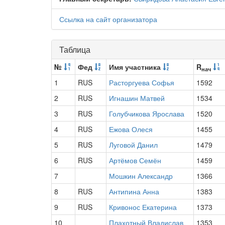
Ссылка на сайт организатора
Таблица
№
Фед
Имя участника
R
нач
1
RUS
Расторгуева Софья
1592
2
RUS
Игнашин Матвей
1534
3
RUS
Голубчикова Ярослава
1520
4
RUS
Ежова Олеся
1455
5
RUS
Луговой Данил
1479
6
RUS
Артёмов Семён
1459
7
Мошкин Александр
1366
8
RUS
Антипина Анна
1383
9
RUS
Кривонос Екатерина
1373
10
Плахотный Владислав
1353