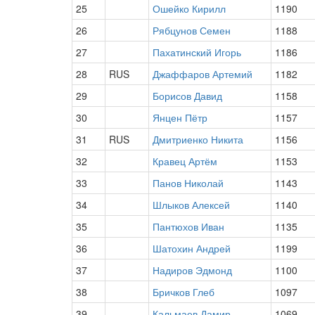
25
Ошейко Кирилл
1190
26
Рябцунов Семен
1188
27
Пахатинский Игорь
1186
28
RUS
Джаффаров Артемий
1182
29
Борисов Давид
1158
30
Янцен Пётр
1157
31
RUS
Дмитриенко Никита
1156
32
Кравец Артём
1153
33
Панов Николай
1143
34
Шлыков Алексей
1140
35
Пантюхов Иван
1135
36
Шатохин Андрей
1199
37
Надиров Эдмонд
1100
38
Бричков Глеб
1097
39
Кальмаев Дамир
1069