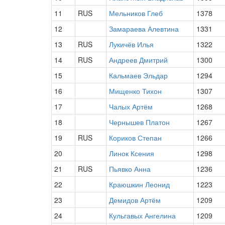
11
RUS
Мельников Глеб
1378
12
Замараева Алевтина
1331
13
RUS
Лукичёв Илья
1322
14
RUS
Андреев Дмитрий
1300
15
Кальмаев Эльдар
1294
16
Мищенко Тихон
1307
17
Чалых Артём
1268
18
Чернышев Платон
1267
19
RUS
Кориков Степан
1266
20
Линок Ксения
1298
21
RUS
Пьявко Анна
1236
22
Краюшкин Леонид
1223
23
Демидов Артём
1209
24
Кульгавых Ангелина
1209