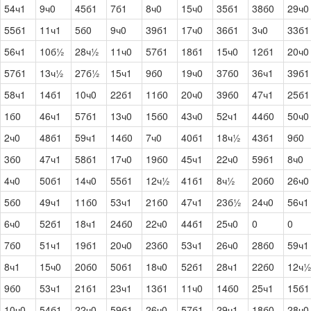
54ч1
9ч0
45б1
7б1
8ч0
15ч0
35б1
38б0
29ч0
55б1
11ч1
5б0
9ч0
39б1
17ч0
36б1
3ч0
33б1
56ч1
10б½
28ч½
11ч0
57б1
18б1
15ч0
12б1
20ч0
57б1
13ч½
27б½
15ч1
9б0
19ч0
37б0
36ч1
39б1
58ч1
14б1
10ч0
22б1
11б0
20ч0
39б0
47ч1
25б1
1б0
46ч1
57б1
13ч0
15б0
43ч0
52ч1
44б0
50ч0
2ч0
48б1
59ч1
14б0
7ч0
40б1
18ч½
43б1
9б0
3б0
47ч1
58б1
17ч0
19б0
45ч1
22ч0
59б1
8ч0
4ч0
50б1
14ч0
55б1
12ч½
41б1
8ч½
20б0
26ч0
5б0
49ч1
11б0
53ч1
21б0
47ч1
23б½
24ч0
56ч1
6ч0
52б1
18ч1
24б0
22ч0
44б1
25ч0
0
0
7б0
51ч1
19б1
20ч0
23б0
53ч1
26ч0
28б0
59ч1
8ч1
15ч0
20б0
50б1
18ч0
52б1
28ч1
22б0
12ч
9б0
53ч1
21б1
23ч1
13б1
11ч0
14б0
25ч1
15б1
10ч0
54б1
22ч0
59б1
26ч0
57б1
29ч1
18б0
28ч0