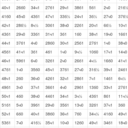
40ч1
26б0
34ч1
27б1
29ч1
38б1
5б1
2ч0
21б
41б0
45ч0
43б1
47ч1
33б½
24ч1
3б½
27ч0
37б
42ч1
28б½
8ч½
30б1
38ч0
22б1
20ч1
6б½
10ч1
43б1
29ч0
33б1
31ч1
3б1
1б0
38ч1
19ч0
16б1
44ч1
37б1
4ч0
28б0
30ч1
25б1
27б1
1ч0
38ч0
45б1
41ч1
3б1
4б1
1ч0
9ч½
10б0
17ч1
14ч0
46ч1
59б1
6ч0
32б1
2ч0
26б1
4ч½
16б0
41ч1
47б1
1ч0
35б0
45ч1
37б1
27ч0
31б½
39ч1
24б1
48ч1
2б0
36ч0
42б1
32ч1
28б1
7ч1
14б1
6ч½
49б1
3ч0
37ч1
36б1
4ч0
29б1
13б0
33ч1
27б1
50ч1
4б0
38ч0
44б1
34ч1
3ч½
43б1
8б1
11ч
51б1
5ч0
39б1
29ч0
35б1
13ч0
32б1
37ч1
3б0
52ч1
6б0
40ч1
38б0
36ч1
7б0
34ч½
41б0
49ч1
53б1
7ч0
41б½
35ч1
10ч0
12б0
49ч1
34б1
18ч0