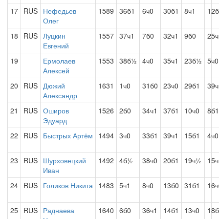
17
RUS
Нефедьев
1589
36б1
6ч0
30б1
8ч1
12б
Олег
18
RUS
Луцкин
1557
37ч1
7б0
32ч1
9б0
25ч
Евгений
19
Ермолаев
1553
38б½
4ч0
35ч1
23б½
5ч0
Алексей
20
RUS
Дюжий
1631
1ч0
31б0
23ч0
29б1
39ч
Александр
21
RUS
Оширов
1526
2б0
34ч1
37б1
10ч0
8б1
Эдуард
22
RUS
Быстрых Артём
1494
3ч0
33б1
39ч1
15б1
4ч0
23
RUS
Шурховецкий
1492
4б½
38ч0
20б1
19ч½
15ч
Иван
24
RUS
Голиков Никита
1483
5ч1
8ч0
13б0
31б1
16ч
25
RUS
Раднаева
1640
6б0
36ч1
14б1
13ч0
18б