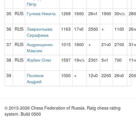
Пётр
35
RUS
Гуляев Никита
1268
16б0
26ч1
19б0
30ч½
28б
36
RUS
Лаврентьева
1163
17ч0
25б0
+
11б0
26ч
Серафима
37
RUS
Андрющенко
1015
18б0
+
21ч0
27б0
31ч
Максим
38
RUS
Жабин Олег
1597
19ч½
23б1
5ч1
7б0
11ч
39
Поляков
1000
+
12ч0
22б0
26ч0
20б
Андрей
© 2013-2026 Chess Federation of Russia. Ratg chess rating
system. Build 0500