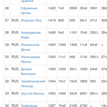
Цырена
26
Ефименко
1423
7ч0
35б0
33ч0
39б1
36б
Артём
27
RUS
Морозко Яна
1419
8б0
5б0
34ч1
37ч1
30б
28
RUS
Ахмеджанов
1408
9ч0
11б1
15ч0
33б½
35ч
Марк
29
RUS
Филимонов
1400
10б0
13б0
11ч0
20ч0
+
Денис
30
RUS
Мельникова
1393
11ч1
9б0
17ч0
35б½
27ч
Ирина
31
RUS
Дюжая
1359
12б0
20ч1
16б0
24ч0
37б
Виктория
32
RUS
Закаблуковский
1344
13ч1
10ч0
18б0
5б0
33ч
Леонид
33
RUS
Шустов Виктор
1400
14б0
22ч0
26б1
28ч½
32б
34
RUS
Нефедьев
1287
15ч0
21б0
27б0
+
14ч