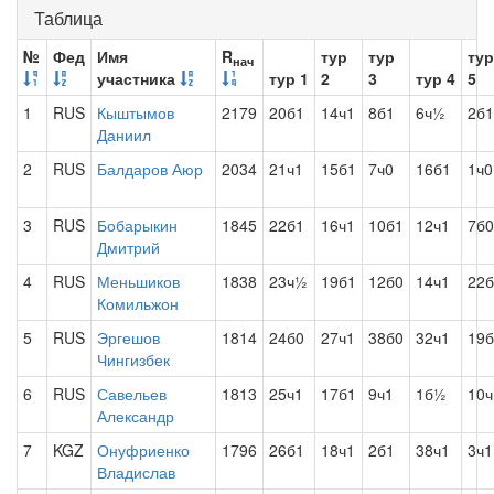
Таблица
№
Фед
Имя
R
тур
тур
тур
нач
участника
тур 1
2
3
тур 4
5
1
RUS
Кыштымов
2179
20б1
14ч1
8б1
6ч½
2б1
Даниил
2
RUS
Балдаров Аюр
2034
21ч1
15б1
7ч0
16б1
1ч0
3
RUS
Бобарыкин
1845
22б1
16ч1
10б1
12ч1
7б0
Дмитрий
4
RUS
Меньшиков
1838
23ч½
19б1
12б0
14ч1
22б
Комильжон
5
RUS
Эргешов
1814
24б0
27ч1
38б0
32ч1
19б
Чингизбек
6
RUS
Савельев
1813
25ч1
17б1
9ч1
1б½
10ч
Александр
7
KGZ
Онуфриенко
1796
26б1
18ч1
2б1
38ч1
3ч1
Владислав