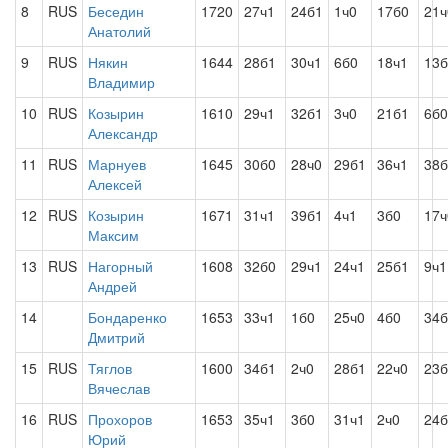
8
RUS
Беседин
1720
27ч1
24б1
1ч0
17б0
21ч
Анатолий
9
RUS
Някин
1644
28б1
30ч1
6б0
18ч1
13б
Владимир
10
RUS
Козырин
1610
29ч1
32б1
3ч0
21б1
6б0
Александр
11
RUS
Марнуев
1645
30б0
28ч0
29б1
36ч1
38б
Алексей
12
RUS
Козырин
1671
31ч1
39б1
4ч1
3б0
17ч
Максим
13
RUS
Нагорный
1608
32б0
29ч1
24ч1
25б1
9ч1
Андрей
14
Бондаренко
1653
33ч1
1б0
25ч0
4б0
34б
Дмитрий
15
RUS
Тяглов
1600
34б1
2ч0
28б1
22ч0
23б
Вячеслав
16
RUS
Прохоров
1653
35ч1
3б0
31ч1
2ч0
24б
Юрий