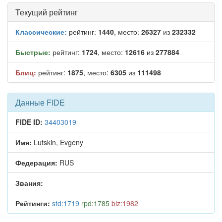
Текущий рейтинг
Классические:
рейтинг:
1440
, место:
26327
из
232332
Быстрые:
рейтинг:
1724
, место:
12616
из
277884
Блиц:
рейтинг:
1875
, место:
6305
из
111498
Данные FIDE
FIDE ID:
34403019
Имя:
Lutskin, Evgeny
Федерация:
RUS
Звания:
Рейтинги:
std:1719
rpd:1785
blz:1982