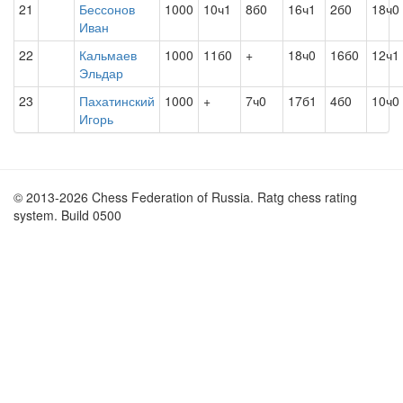
21
Бессонов
1000
10ч1
8б0
16ч1
2б0
18ч0
Иван
22
Кальмаев
1000
11б0
+
18ч0
16б0
12ч1
Эльдар
23
Пахатинский
1000
+
7ч0
17б1
4б0
10ч0
Игорь
© 2013-2026 Chess Federation of Russia. Ratg chess rating
system. Build 0500