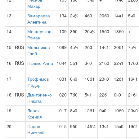
Макар
13
Замараева
1134
2ч½
4б0
20б0
14ч1
5ч0
Алевтина
14
Мещеряков
1109
3б0
20ч½
15б0
13б0
+
Роман
15
RUS
Мельников
1089
4ч½
2б0
14ч1
20б1
7ч½
Глеб
16
RUS
Пьявко Анна
1044
5б1
3ч0
21б0
22ч1
17б0
17
Трофимов
1031
6ч0
10б1
23ч0
12б1
16ч1
Фёдор
18
RUS
Дмитриенко
1020
7б0
5ч1
22б1
6ч0
21б1
Никита
19
Линок
1017
8ч0
12б1
9ч0
10б0
20ч0
Ксения
20
Панов
1015
9б0
14б½
13ч1
15ч0
19б1
Николай