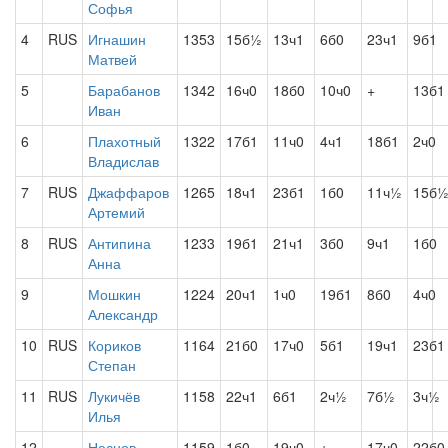
Софья
4
RUS
Игнашин
1353
15б½
13ч1
6б0
23ч1
9б1
Матвей
5
Барабанов
1342
16ч0
18б0
10ч0
+
13б1
Иван
6
Плахотный
1322
17б1
11ч0
4ч1
18б1
2ч0
Владислав
7
RUS
Джаффаров
1265
18ч1
23б1
1б0
11ч½
15б
Артемий
8
RUS
Антипина
1233
19б1
21ч1
3б0
9ч1
1б0
Анна
9
Мошкин
1224
20ч1
1ч0
19б1
8б0
4ч0
Александр
10
RUS
Кориков
1164
21б0
17ч0
5б1
19ч1
23б1
Степан
11
RUS
Лукичёв
1158
22ч1
6б1
2ч½
7б½
3ч½
Илья
12
Неснов
1159
1б0
19ч0
+
17ч0
22б0