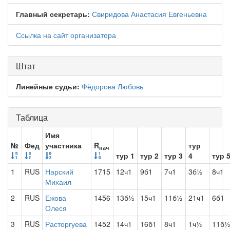
Главный секретарь:
Свиридова Анастасия Евгеньевна
Ссылка на сайт организатора
Штат
Линейные судьи:
Фёдорова Любовь
Таблица
Имя
№
Фед
участника
R
тур
нач
тур 1
тур 2
тур 3
4
тур 
1
RUS
Нарский
1715
12ч1
9б1
7ч1
3б½
8ч1
Михаил
2
RUS
Ежова
1456
13б½
15ч1
11б½
21ч1
6б1
Олеся
3
RUS
Расторгуева
1452
14ч1
16б1
8ч1
1ч½
11б