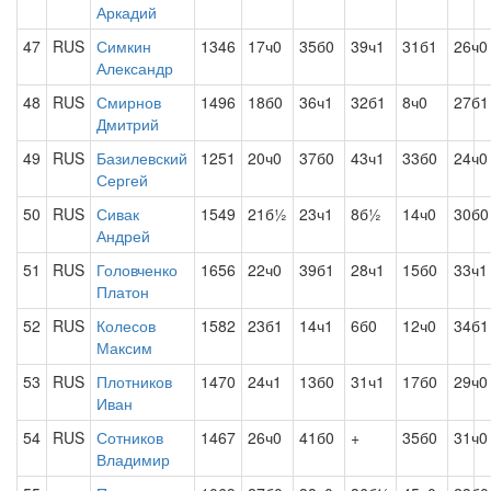
Аркадий
47
RUS
Симкин
1346
17ч0
35б0
39ч1
31б1
26ч0
Александр
48
RUS
Смирнов
1496
18б0
36ч1
32б1
8ч0
27б1
Дмитрий
49
RUS
Базилевский
1251
20ч0
37б0
43ч1
33б0
24ч0
Сергей
50
RUS
Сивак
1549
21б½
23ч1
8б½
14ч0
30б0
Андрей
51
RUS
Головченко
1656
22ч0
39б1
28ч1
15б0
33ч1
Платон
52
RUS
Колесов
1582
23б1
14ч1
6б0
12ч0
34б1
Максим
53
RUS
Плотников
1470
24ч1
13б0
31ч1
17б0
29ч0
Иван
54
RUS
Сотников
1467
26ч0
41б0
+
35б0
31ч0
Владимир