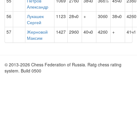
55
Петров
1069
27б0
38ч0
36б½
45ч0
23б0
Александр
56
Лукашек
1123
28ч0
+
30б0
38ч0
42б0
Сергей
57
Жерновой
1427
29б0
40ч0
42б0
+
41ч1
Максим
© 2013-2026 Chess Federation of Russia. Ratg chess rating
system. Build 0500