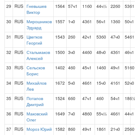
29
RUS
Гневышев
1564
57ч1
11б0
44ч½
22б0
53б1
Виктор
30
RUS
Мирошников
1557
1ч0
43б1
56ч1
13б0
50ч1
Эдуард
31
RUS
Цветков
1543
2б0
42ч1
53б0
47ч0
54б1
Георгий
32
RUS
Стальмаков
1500
3ч0
44б0
48ч0
43б1
46ч1
Алексей
33
RUS
Сельсков
1402
4б0
45ч1
14б0
49ч1
51б0
Борис
34
RUS
Михайлов
1672
5ч0
46б1
15ч0
41б1
52ч0
Лев
35
RUS
Потапов
1524
6б0
47ч1
4б0
54ч1
18б
Дмитрий
36
RUS
Маковский
1649
7ч0
48б0
55ч½
46б1
44ч1
Олег
37
RUS
Мороз Юрий
1582
8б0
49ч1
18б1
21ч0
25б0