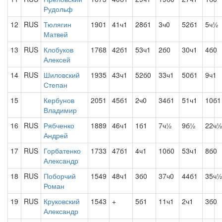
Рудольф
12
RUS
Тюлягин
1901
41ч1
28б1
3ч0
52б1
5ч½
Матвей
13
RUS
Клобуков
1768
42б1
53ч1
2б0
30ч1
4б0
Алексей
14
RUS
Шиловский
1935
43ч1
52б0
33ч1
50б1
9ч1
Степан
15
Кербунов
2051
45б1
2ч0
34б1
51ч1
10б1
Владимир
16
RUS
Рябченко
1889
46ч1
1б1
7ч½
9б½
22ч
Андрей
17
RUS
Горбатенко
1733
47б1
4ч1
10б0
53ч1
8б0
Александр
18
RUS
Поборчий
1549
48ч1
3б0
37ч0
44б1
35ч
Роман
19
RUS
Круковский
1543
+
5б1
11ч1
2ч1
3б0
Александр