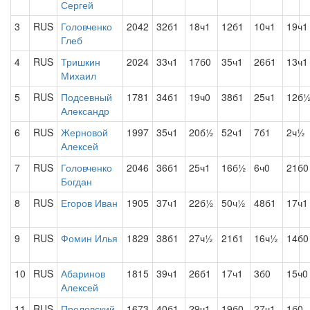
Сергей
3
RUS
Головченко
2042
32б1
18ч1
12б1
10ч1
19ч1
Глеб
4
RUS
Тришкин
2024
33ч1
17б0
35ч1
26б1
13ч1
Михаил
5
RUS
Подсевный
1781
34б1
19ч0
38б1
25ч1
12б
Александр
6
RUS
Жерновой
1997
35ч1
20б½
52ч1
7б1
2ч½
Алексей
7
RUS
Головченко
2046
36б1
25ч1
16б½
6ч0
21б0
Богдан
8
RUS
Егоров Иван
1905
37ч1
22б½
50ч½
48б1
17ч1
9
RUS
Фомин Илья
1829
38б1
27ч½
21б1
16ч½
14б0
10
RUS
Абаринов
1815
39ч1
26б1
17ч1
3б0
15ч0
Алексей
11
RUS
Преловский
1673
40б1
29ч1
19б0
27ч1
1б0