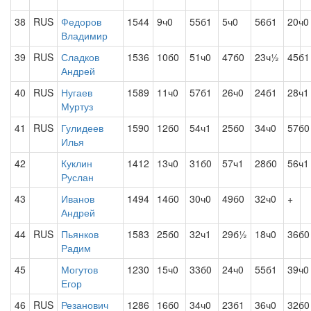
38
RUS
Федоров
1544
9ч0
55б1
5ч0
56б1
20ч0
Владимир
39
RUS
Сладков
1536
10б0
51ч0
47б0
23ч½
45б1
Андрей
40
RUS
Нугаев
1589
11ч0
57б1
26ч0
24б1
28ч1
Муртуз
41
RUS
Гулидеев
1590
12б0
54ч1
25б0
34ч0
57б0
Илья
42
Куклин
1412
13ч0
31б0
57ч1
28б0
56ч1
Руслан
43
Иванов
1494
14б0
30ч0
49б0
32ч0
+
Андрей
44
RUS
Пьянков
1583
25б0
32ч1
29б½
18ч0
36б0
Радим
45
Могутов
1230
15ч0
33б0
24ч0
55б1
39ч0
Егор
46
RUS
Резанович
1286
16б0
34ч0
23б1
36ч0
32б0