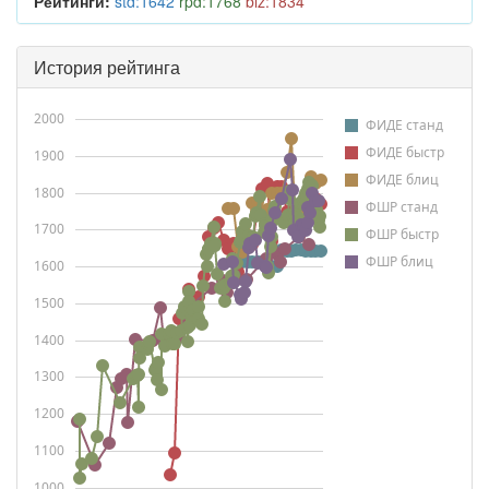
Рейтинги:
std:1642
rpd:1768
blz:1834
История рейтинга
2000
ФИДЕ станд
ФИДЕ быстр
1900
ФИДЕ блиц
1800
ФШР станд
1700
ФШР быстр
ФШР блиц
1600
1500
1400
1300
1200
1100
1000