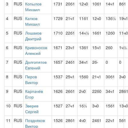
3
RUS
Копылов
1731
20б1
12ч0
10б1
14ч1
8б1
Михаил
4
RUS
Катков
1729
21ч1
11б1
12ч0
13б½
19ч1
Михаил
5
RUS
Лошаков
1710
22б1
14ч½
16б1
12б0
11ч0
Дмитрий
6
RUS
Кривоносов
1671
23ч1
13б1
15ч1
2б0
1ч½
Алексей
7
RUS
Долгопятов
1657
24б1
34ч1
2б-
0
0
Евгений
8
RUS
Перов
1537
25ч1
15б0
21ч1
30б1
3ч0
Виктор
9
RUS
Карпачёв
1626
26б1
2ч0
22б0
34ч1
28б
Егор
10
RUS
Зверев
1527
27ч1
1б½
3ч0
15б1
13ч0
Сергей
11
RUS
Поздняков
1526
28б1
4ч0
24б1
22ч1
5б1
Виктор