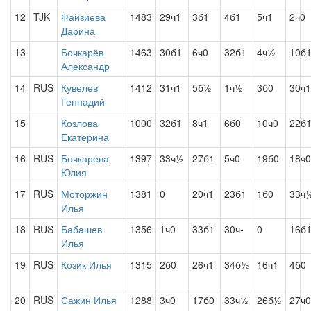
12
TJK
Файзиева
1483
29ч1
3б1
4б1
5ч1
2ч0
Дарина
13
Бочкарёв
1463
30б1
6ч0
32б1
4ч½
10б
Александр
14
RUS
Кувелев
1412
31ч1
5б½
1ч½
3б0
30ч1
Геннадий
15
Козлова
1000
32б1
8ч1
6б0
10ч0
22б
Екатерина
16
RUS
Бочкарева
1397
33ч½
27б1
5ч0
19б0
18ч0
Юлия
17
RUS
Моторжин
1381
0
20ч1
23б1
1б0
33ч
Илья
18
RUS
Бабашев
1356
1ч0
33б1
30ч-
0
16б
Илья
19
RUS
Козик Илья
1315
2б0
26ч1
34б½
16ч1
4б0
20
RUS
Сажин Илья
1288
3ч0
17б0
33ч½
26б½
27ч0