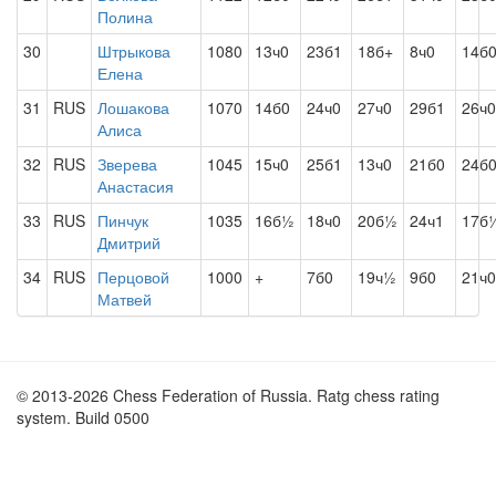
Полина
30
Штрыкова
1080
13ч0
23б1
18б+
8ч0
14б
Елена
31
RUS
Лошакова
1070
14б0
24ч0
27ч0
29б1
26ч0
Алиса
32
RUS
Зверева
1045
15ч0
25б1
13ч0
21б0
24б
Анастасия
33
RUS
Пинчук
1035
16б½
18ч0
20б½
24ч1
17б
Дмитрий
34
RUS
Перцовой
1000
+
7б0
19ч½
9б0
21ч0
Матвей
© 2013-2026 Chess Federation of Russia. Ratg chess rating
system. Build 0500