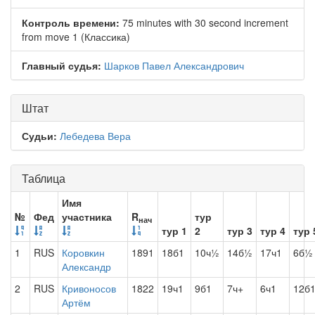
Контроль времени:
75 minutes with 30 second increment
from move 1 (Классика)
Главный судья:
Шарков Павел Александрович
Штат
Судьи:
Лебедева Вера
Таблица
Имя
№
Фед
участника
R
тур
нач
тур 1
2
тур 3
тур 4
тур 
1
RUS
Коровкин
1891
18б1
10ч½
14б½
17ч1
6б½
Александр
2
RUS
Кривоносов
1822
19ч1
9б1
7ч+
6ч1
12б
Артём