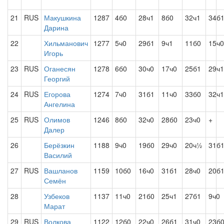
21
RUS
Макушкина
1287
4б0
28ч1
8б0
32ч1
34б
Дарина
22
Хильманович
1277
5ч0
29б1
9ч1
11б0
15ч0
Игорь
23
RUS
Оганесян
1278
6б0
30ч0
17ч0
25б1
29ч1
Георгий
24
RUS
Егорова
1274
7ч0
31б1
11ч0
33б0
32ч1
Ангелина
25
RUS
Олимов
1246
8б0
32ч0
28б0
23ч0
+
Далер
26
Берёзкин
1188
9ч0
19б0
29ч0
20ч½
31б
Василий
27
RUS
Вашланов
1159
10б0
16ч0
31б1
28ч0
20б
Семён
28
Узбеков
1137
11ч0
21б0
25ч1
27б1
9ч0
Марат
29
RUS
Волкова
1122
12б0
22ч0
26б1
31ч0
23б