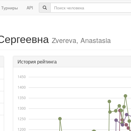
Турниры
API
 Сергеевна
Zvereva, Anastasia
История рейтинга
1450
1400
1350
1300
1250
1200