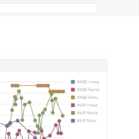
ФИДЕ станд
ФИДЕ быстр
ФИДЕ блиц
ФШР станд
ФШР быстр
ФШР блиц