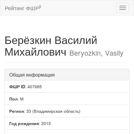
β
Рейтинг ФШР
Toggl
naviga
Берёзкин Василий
Михайлович
Beryozkin, Vasily
Общая информация
ФШР ID
: 407685
Пол
: М
Регион
: 33 (Владимирская область)
Год рождения
: 2015