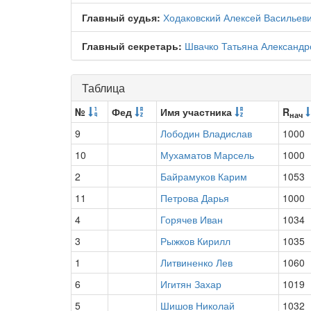
Главный судья:
Ходаковский Алексей Васильев
Главный секретарь:
Швачко Татьяна Александр
Таблица
№
Фед
Имя участника
R
нач
9
Лободин Владислав
1000
10
Мухаматов Марсель
1000
2
Байрамуков Карим
1053
11
Петрова Дарья
1000
4
Горячев Иван
1034
3
Рыжков Кирилл
1035
1
Литвиненко Лев
1060
6
Игитян Захар
1019
5
Шишов Николай
1032