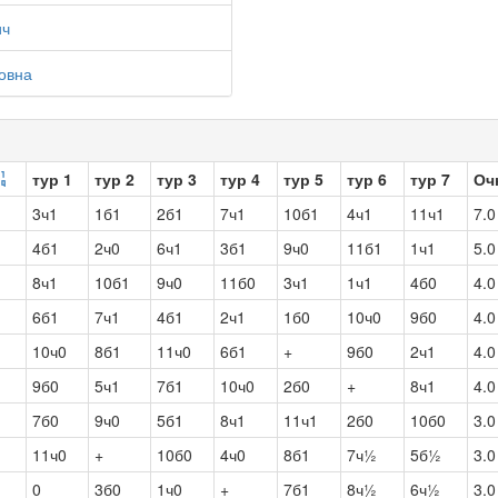
ич
овна
тур 1
тур 2
тур 3
тур 4
тур 5
тур 6
тур 7
Оч
3ч1
1б1
2б1
7ч1
10б1
4ч1
11ч1
7.0
4б1
2ч0
6ч1
3б1
9ч0
11б1
1ч1
5.0
8ч1
10б1
9ч0
11б0
3ч1
1ч1
4б0
4.0
6б1
7ч1
4б1
2ч1
1б0
10ч0
9б0
4.0
10ч0
8б1
11ч0
6б1
+
9б0
2ч1
4.0
9б0
5ч1
7б1
10ч0
2б0
+
8ч1
4.0
7б0
9ч0
5б1
8ч1
11ч1
2б0
10б0
3.0
11ч0
+
10б0
4ч0
8б1
7ч½
5б½
3.0
0
3б0
1ч0
+
7б1
8ч½
6ч½
3.0