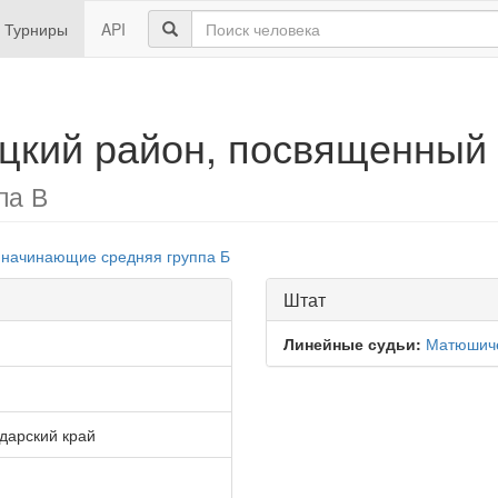
Турниры
API
цкий район, посвященный
па В
начинающие
средняя группа Б
Штат
Линейные судьи:
Матюшиче
дарский край