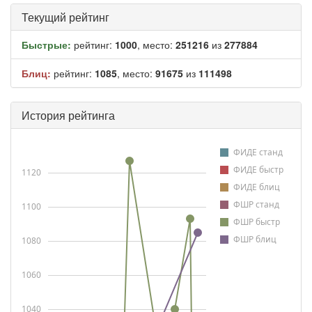
Текущий рейтинг
Быстрые:
рейтинг:
1000
, место:
251216
из
277884
Блиц:
рейтинг:
1085
, место:
91675
из
111498
История рейтинга
ФИДЕ станд
ФИДЕ быстр
1120
ФИДЕ блиц
ФШР станд
1100
ФШР быстр
ФШР блиц
1080
1060
1040