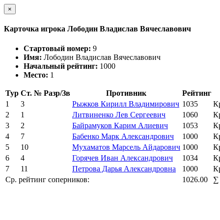
×
Карточка игрока Лободин Владислав Вячеславович
Стартовый номер:
9
Имя:
Лободин Владислав Вячеславович
Начальный рейтинг:
1000
Место:
1
Тур
Ст. №
Разр/Зв
Противник
Рейтинг
1
3
Рыжков Кирилл Владимирович
1035
К
2
1
Литвиненко Лев Сергеевич
1060
К
3
2
Байрамуков Карим Алиевич
1053
К
4
7
Бабенко Марк Александрович
1000
К
5
10
Мухаматов Марсель Айдарович
1000
К
6
4
Горячев Иван Александрович
1034
К
7
11
Петрова Дарья Александровна
1000
К
Ср. рейтинг соперников:
1026.00
∑