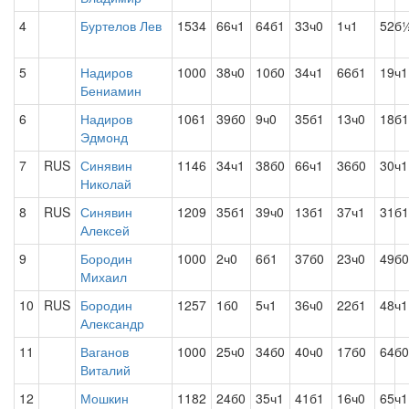
4
Буртелов Лев
1534
66ч1
64б1
33ч0
1ч1
52б
5
Надиров
1000
38ч0
10б0
34ч1
66б1
19ч1
Бениамин
6
Надиров
1061
39б0
9ч0
35б1
13ч0
18б1
Эдмонд
7
RUS
Синявин
1146
34ч1
38б0
66ч1
36б0
30ч1
Николай
8
RUS
Синявин
1209
35б1
39ч0
13б1
37ч1
31б1
Алексей
9
Бородин
1000
2ч0
6б1
37б0
23ч0
49б0
Михаил
10
RUS
Бородин
1257
1б0
5ч1
36ч0
22б1
48ч1
Александр
11
Ваганов
1000
25ч0
34б0
40ч0
17б0
64б0
Виталий
12
Мошкин
1182
24б0
35ч1
41б1
16ч0
65ч1