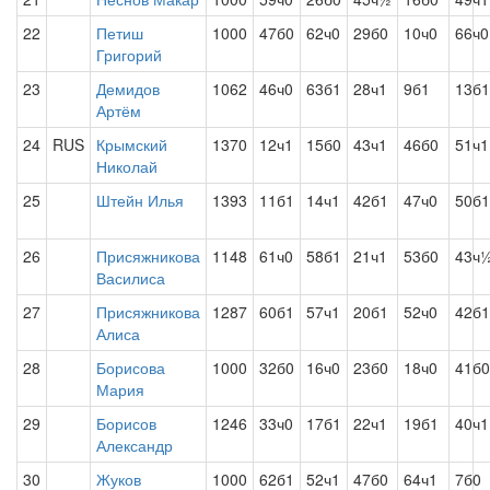
22
Петиш
1000
47б0
62ч0
29б0
10ч0
66ч0
Григорий
23
Демидов
1062
46ч0
63б1
28ч1
9б1
13б1
Артём
24
RUS
Крымский
1370
12ч1
15б0
43ч1
46б0
51ч1
Николай
25
Штейн Илья
1393
11б1
14ч1
42б1
47ч0
50б1
26
Присяжникова
1148
61ч0
58б1
21ч1
53б0
43ч
Василиса
27
Присяжникова
1287
60б1
57ч1
20б1
52ч0
42б1
Алиса
28
Борисова
1000
32б0
16ч0
23б0
18ч0
41б0
Мария
29
Борисов
1246
33ч0
17б1
22ч1
19б1
40ч1
Александр
30
Жуков
1000
62б1
52ч1
47б0
64ч1
7б0