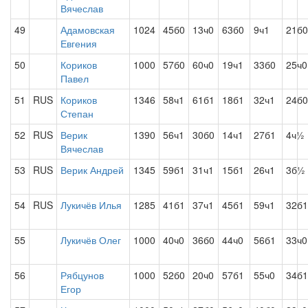
Вячеслав
49
Адамовская
1024
45б0
13ч0
63б0
9ч1
21б0
Евгения
50
Кориков
1000
57б0
60ч0
19ч1
33б0
25ч0
Павел
51
RUS
Кориков
1346
58ч1
61б1
18б1
32ч1
24б0
Степан
52
RUS
Верик
1390
56ч1
30б0
14ч1
27б1
4ч½
Вячеслав
53
RUS
Верик Андрей
1345
59б1
31ч1
15б1
26ч1
3б½
54
RUS
Лукичёв Илья
1285
41б1
37ч1
45б1
59ч1
32б1
55
Лукичёв Олег
1000
40ч0
36б0
44ч0
56б1
33ч0
56
Рябцунов
1000
52б0
20ч0
57б1
55ч0
34б1
Егор