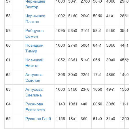
57
Чернышев
1000
50ч1
27б0
56ч0
40б0
29ч0
Виктор
58
Чернышев
1002
51б0
26ч0
59б0
41ч1
28б1
Платон
59
Рябцунов
1095
53ч0
21б1
58ч1
54б0
35ч1
Семен
60
Новицкий
1000
27ч0
50б1
64ч1
38б0
44ч1
Тимур
61
Новицкий
1052
26б1
51ч0
65б1
39ч0
45б
Никита
62
Алтухова
1306
30ч0
22б1
17ч1
48б0
14ч0
Эмилия
63
Алтухова
1000
31б0
23ч0
16б0
49ч1
15б0
Эвелина
64
Русанова
1143
19б1
4ч0
60б0
30б0
11ч1
Елизавета
65
Русанов Глеб
1156
18ч1
3б0
61ч0
31ч0
12б0