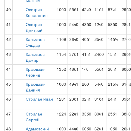
Максим
40
Осетрин
1000
55б1
42ч0
11б1
57ч1
29б0
Константин
41
Осетрин
1000
54ч0
43б0
12ч0
58б0
28ч1
Дмитрий
42
Кальмаев
1109
36ч0
40б1
25ч0
14б½
27ч0
Эльдар
43
Кальмаев
1154
37б1
41ч1
24б0
15ч1
26б
Дамир
44
Краюшкин
1352
48б1
1ч0
55б1
20ч1
60б0
Леонид
45
Краюшкин
1000
49ч1
2б0
54ч0
21б½
61ч
Даниил
46
Стрилан Иван
1231
23б1
32ч1
31б1
24ч1
39б1
47
Стрилан
1224
22ч1
33б0
30ч1
25б1
38ч0
Сергей
48
Адамовский
1000
44ч0
66б0
62ч1
10б0
20ч1