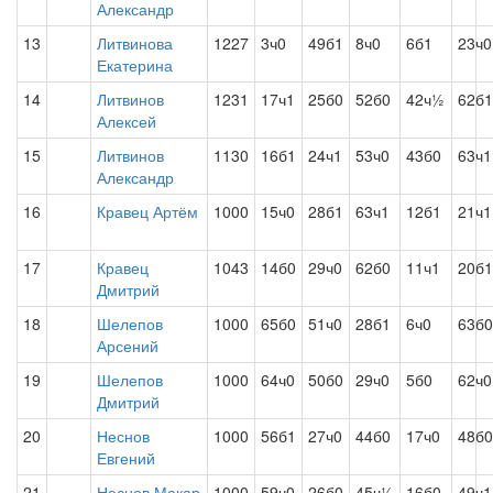
Александр
13
Литвинова
1227
3ч0
49б1
8ч0
6б1
23ч0
Екатерина
14
Литвинов
1231
17ч1
25б0
52б0
42ч½
62б1
Алексей
15
Литвинов
1130
16б1
24ч1
53ч0
43б0
63ч1
Александр
16
Кравец Артём
1000
15ч0
28б1
63ч1
12б1
21ч1
17
Кравец
1043
14б0
29ч0
62б0
11ч1
20б1
Дмитрий
18
Шелепов
1000
65б0
51ч0
28б1
6ч0
63б0
Арсений
19
Шелепов
1000
64ч0
50б0
29ч0
5б0
62ч0
Дмитрий
20
Неснов
1000
56б1
27ч0
44б0
17ч0
48б0
Евгений
21
Неснов Макар
1000
59ч0
26б0
45ч½
16б0
49ч1