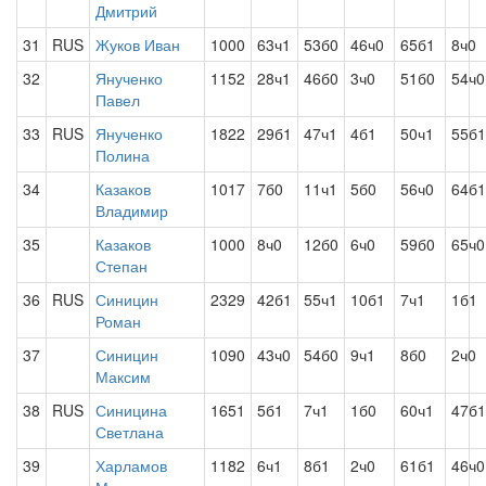
Дмитрий
31
RUS
Жуков Иван
1000
63ч1
53б0
46ч0
65б1
8ч0
32
Янученко
1152
28ч1
46б0
3ч0
51б0
54ч0
Павел
33
RUS
Янученко
1822
29б1
47ч1
4б1
50ч1
55б1
Полина
34
Казаков
1017
7б0
11ч1
5б0
56ч0
64б1
Владимир
35
Казаков
1000
8ч0
12б0
6ч0
59б0
65ч0
Степан
36
RUS
Синицин
2329
42б1
55ч1
10б1
7ч1
1б1
Роман
37
Синицин
1090
43ч0
54б0
9ч1
8б0
2ч0
Максим
38
RUS
Синицина
1651
5б1
7ч1
1б0
60ч1
47б1
Светлана
39
Харламов
1182
6ч1
8б1
2ч0
61б1
46ч0