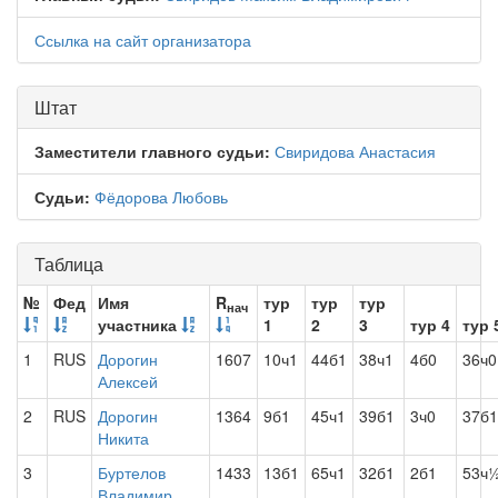
Ссылка на сайт организатора
Штат
Заместители главного судьи:
Свиридова Анастасия
Судьи:
Фёдорова Любовь
Таблица
№
Фед
Имя
R
тур
тур
тур
нач
участника
1
2
3
тур 4
тур 
1
RUS
Дорогин
1607
10ч1
44б1
38ч1
4б0
36ч0
Алексей
2
RUS
Дорогин
1364
9б1
45ч1
39б1
3ч0
37б1
Никита
3
Буртелов
1433
13б1
65ч1
32б1
2б1
53ч
Владимир