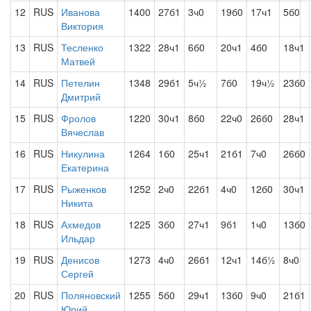
12
RUS
Иванова
1400
27б1
3ч0
19б0
17ч1
5б0
Виктория
13
RUS
Тесленко
1322
28ч1
6б0
20ч1
4б0
18ч1
Матвей
14
RUS
Петелин
1348
29б1
5ч½
7б0
19ч½
23б0
Дмитрий
15
RUS
Фролов
1220
30ч1
8б0
22ч0
26б0
28ч1
Вячеслав
16
RUS
Никулина
1264
1б0
25ч1
21б1
7ч0
26б0
Екатерина
17
RUS
Рыженков
1252
2ч0
22б1
4ч0
12б0
30ч1
Никита
18
RUS
Ахмедов
1225
3б0
27ч1
9б1
1ч0
13б0
Ильдар
19
RUS
Денисов
1273
4ч0
26б1
12ч1
14б½
8ч0
Сергей
20
RUS
Поляновский
1255
5б0
29ч1
13б0
9ч0
21б1
Юрий