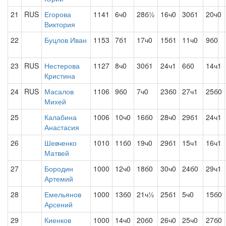
21
RUS
Егорова
1141
6ч0
28б½
16ч0
30б1
20ч0
Виктория
22
Буцлов Иван
1153
7б1
17ч0
15б1
11ч0
9б0
23
RUS
Нестерова
1127
8ч0
30б1
24ч1
6б0
14ч1
Кристина
24
RUS
Масалов
1106
9б0
7ч0
23б0
27ч1
25б0
Михей
25
Калабина
1006
10ч0
16б0
28ч0
29б1
24ч1
Анастасия
26
Шевченко
1010
11б0
19ч0
29б1
15ч1
16ч1
Матвей
27
Бородин
1000
12ч0
18б0
30ч0
24б0
29ч1
Артемий
28
Емельянов
1000
13б0
21ч½
25б1
5ч0
15б0
Арсений
29
Киенков
1000
14ч0
20б0
26ч0
25ч0
27б0