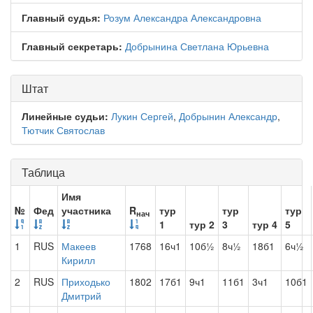
Главный судья:
Розум Александра Александровна
Главный секретарь:
Добрынина Светлана Юрьевна
Штат
Линейные судьи:
Лукин Сергей
,
Добрынин Александр
,
Тютчик Святослав
Таблица
Имя
№
Фед
участника
R
тур
тур
тур
нач
1
тур 2
3
тур 4
5
1
RUS
Макеев
1768
16ч1
10б½
8ч½
18б1
6ч½
Кирилл
2
RUS
Приходько
1802
17б1
9ч1
11б1
3ч1
10б1
Дмитрий