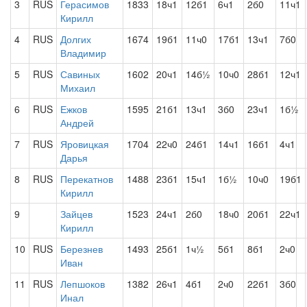
3
RUS
Герасимов
1833
18ч1
12б1
6ч1
2б0
11ч1
Кирилл
4
RUS
Долгих
1674
19б1
11ч0
17б1
13ч1
7б0
Владимир
5
RUS
Савиных
1602
20ч1
14б½
10ч0
28б1
12ч1
Михаил
6
RUS
Ежков
1595
21б1
13ч1
3б0
23ч1
1б½
Андрей
7
RUS
Яровицкая
1704
22ч0
24б1
14ч1
16б1
4ч1
Дарья
8
RUS
Перекатнов
1488
23б1
15ч1
1б½
10ч0
19б1
Кирилл
9
Зайцев
1523
24ч1
2б0
18ч0
20б1
22ч1
Кирилл
10
RUS
Березнев
1493
25б1
1ч½
5б1
8б1
2ч0
Иван
11
RUS
Лепшоков
1382
26ч1
4б1
2ч0
22б1
3б0
Инал