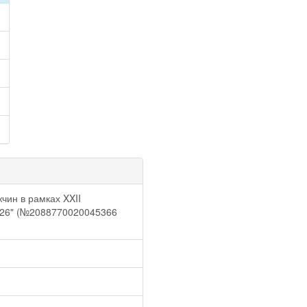
чин в рамках XXII
026" (№2088770020045366