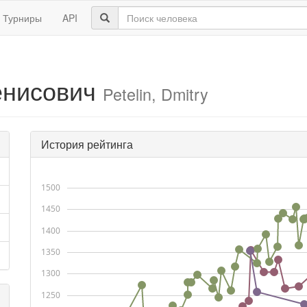
Турниры
API
енисович
Petelin, Dmitry
История рейтинга
1500
1450
1400
1350
1300
1250