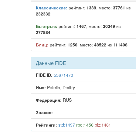
Классические:
рейтинг:
1339
, место:
37761
из
232332
Быстрые:
рейтинг:
1467
, место:
30349
из
277884
Блиц:
рейтинг:
1256
, место:
48522
из
111498
Данные FIDE
FIDE ID:
55671470
Имя:
Petelin, Dmitry
Федерация:
RUS
Звания:
Рейтинги:
std:1497
rpd:1456
blz:1461