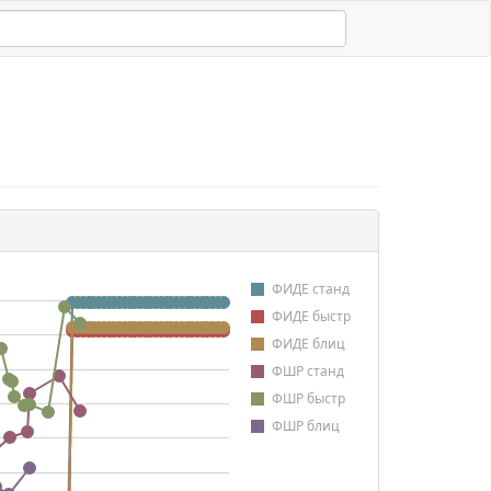
ФИДЕ станд
ФИДЕ быстр
ФИДЕ блиц
ФШР станд
ФШР быстр
ФШР блиц