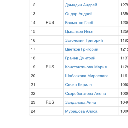
12
Дрындин Андрей
127
13
Ондар Андрей
135
14
RUS
Бахматов Глеб
120
15
Цыганков Илья
125
16
Затолокин Григорий
119
17
Цветков Григорий
121
18
Грачев Дмитрий
113
19
RUS
Константинова Мария
112
20
Шаблахова Мирослава
116
21
Сочин Кирилл
105
22
Скоробогатова Алена
100
23
RUS
Занданова Аяна
104
24
Мурашова Алиса
100