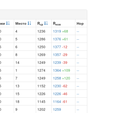
чки
Место
R
R
Нор
ср
нов
0
4
1236
1319
+68
--
0
5
1286
1376
+61
--
5
6
1250
1377
-12
--
0
8
1269
1357
-29
--
0
14
1249
1239
-39
--
5
1
1274
1364
+109
--
5
7
1249
1258
+120
--
5
13
1152
1230
-62
--
0
15
1226
1226
-46
--
0
18
1145
1164
-61
--
0
9
1202
1259
--