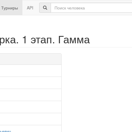
Турниры
API
ка. 1 этап. Гамма
ьевич