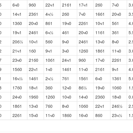
5
6ч0
9б0
22ч1
21б1
17ч1
2б0
7ч0
3.
0
14ч1
23б1
4ч½
2б0
7ч0
16б1
20ч0
3.
0
13б0
20ч0
8б1
19ч0
22б1
10ч1
5б1
4.
0
19ч1
24б1
6ч½
4б1
20ч0
11б1
3б1
5.
2
20б½
10ч1
5б0
9ч0
24б1
13ч0
8ч0
2.
2
21ч1
1б0
9ч1
3ч0
12б0
18б1
11ч0
3.
7
23ч0
21б0
10б1
24ч1
9б0
17ч0
22б1
3.
9
15б0
22ч1
1ч0
14б1
11ч0
21б1
9ч1
4.
1
16ч½
14б1
2ч½
7б1
15б1
6ч0
13б1
5.
8
17б0
18ч1
3б0
12ч0
8б½
19ч0
10б0
1.
0
24ч0
19б0
12б0
10ч0
14ч0
23б0
18ч0
0.
0
18б1
13ч0
7б0
8ч0
10б0
22ч1
24б½
2.
0
22б1
15ч0
11ч0
18б0
16ч0
8б0
23ч½
1.