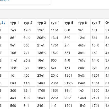
тур 1
тур 2
тур 3
тур 4
тур 5
тур 6
тур 7
О
ч
1
7ч0
17ч1
19б1
11б1
6ч0
9б1
4ч1
5.
5
8б1
5ч½
20б½
13ч1
3б0
12ч1
6б1
5.
9
9ч1
6б0
21ч1
17б1
2ч1
4б½
15ч0
4.
6
10б1
7ч1
13б½
15ч0
5б1
3ч½
1б0
4.
8
11ч1
2б½
16ч1
6б0
4ч0
7б½
14ч0
3.
5
12б1
3ч1
15б½
5ч1
1б1
20б1
2ч0
5.
8
1б1
4б0
23ч1
20ч0
13б1
5ч½
12б1
4.
2
2ч0
11б0
14ч0
23б1
21ч½
24ч1
16б1
3.
2
3б0
12ч1
17б0
16б1
18ч1
1ч0
19б0
3.
5
4ч0
16б0
18ч0
22б1
23ч1
14б0
21ч1
3.
9
5б0
8ч1
24б1
1ч0
19б1
15ч0
17б1
4.