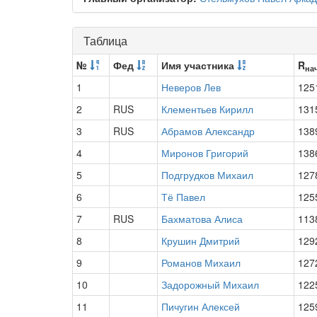
Таблица
№
Фед
Имя участника
R
на
1
Неверов Лев
125
2
RUS
Клементьев Кирилл
131
3
RUS
Абрамов Александр
138
4
Миронов Григорий
138
5
Подгрудков Михаил
127
6
Тё Павел
125
7
RUS
Бахматова Алиса
113
8
Крушин Дмитрий
129
9
Романов Михаил
127
10
Задорожный Михаил
122
11
Пичугин Алексей
125