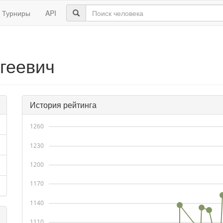
Турниры
API
геевич
История рейтинга
1260
1230
1200
1170
1140
1110