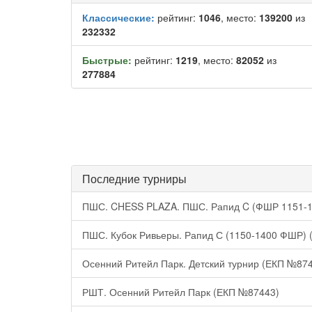
Классические:
рейтинг:
1046
, место:
139200
из
232332
Быстрые:
рейтинг:
1219
, место:
82052
из
277884
Последние турниры
ПШС. CHESS PLAZA. ПШС. Рапид C (ФШР 1151-1
ПШС. Кубок Ривьеры. Рапид С (1150-1400 ФШР)
Осенний Ритейл Парк. Детский турнир (ЕКП №87
РШТ. Осенний Ритейл Парк (ЕКП №87443)