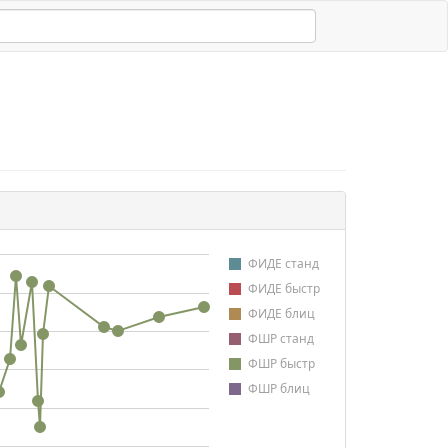
ФИДЕ станд
ФИДЕ быстр
ФИДЕ блиц
ФШР станд
ФШР быстр
ФШР блиц