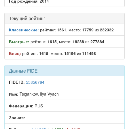
Год рождения
: 2014
Текущий рейтинг
Классические:
рейтинг:
1561
, место:
17759
из
232332
Быстрые:
рейтинг:
1615
, место:
18238
из
277884
Блиц:
рейтинг:
1615
, место:
15196
из
111498
Данные FIDE
FIDE ID:
55856764
Имя:
Tsigankov, Ilya Vyach
Федерация:
RUS
Звания: