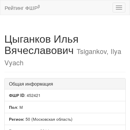
β
Рейтинг ФШР
Toggl
naviga
Цыганков Илья
Вячеславович
Tsigankov, Ilya
Vyach
Общая информация
ФШР ID
: 452421
Пол
: М
Регион
: 50 (Московская область)