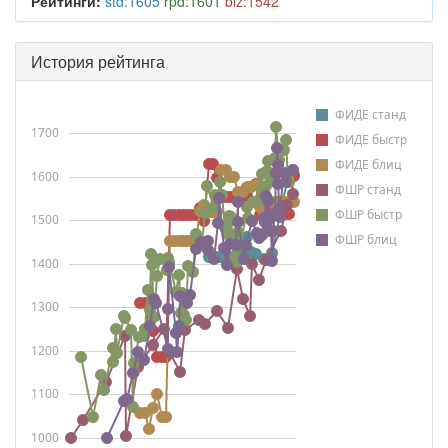
Рейтинги:
std:1605
rpd:1601
blz:1542
История рейтинга
ФИДЕ станд
1700
ФИДЕ быстр
ФИДЕ блиц
1600
ФШР станд
ФШР быстр
1500
ФШР блиц
1400
1300
1200
1100
1000