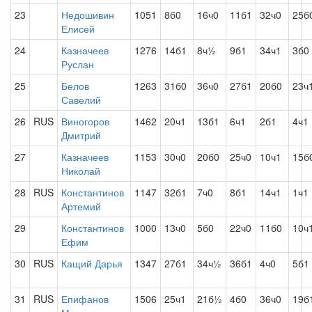
23
Недошивин
1051
8б0
16ч0
11б1
32ч0
25б
Елисей
24
Казначеев
1276
14б1
8ч½
9б1
34ч1
3б0
Руслан
25
Белов
1263
31б0
36ч0
27б1
20б0
23ч
Савелий
26
RUS
Виногоров
1462
20ч1
13б1
6ч1
2б1
4ч1
Дмитрий
27
Казначеев
1153
30ч0
20б0
25ч0
10ч1
15б
Николай
28
RUS
Константинов
1147
32б1
7ч0
8б1
14ч1
1ч1
Артемий
29
Константинов
1000
13ч0
5б0
22ч0
11б0
10ч
Ефим
30
RUS
Кащий Дарья
1347
27б1
34ч½
36б1
4ч0
5б1
31
RUS
Епифанов
1506
25ч1
21б½
4б0
36ч0
19б