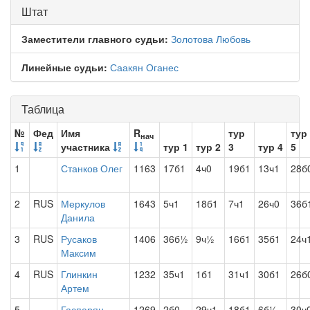
Штат
Заместители главного судьи:
Золотова Любовь
Линейные судьи:
Саакян Оганес
Таблица
№
Фед
Имя
R
тур
тур
нач
участника
тур 1
тур 2
3
тур 4
5
1
Станков Олег
1163
17б1
4ч0
19б1
13ч1
28б
2
RUS
Меркулов
1643
5ч1
18б1
7ч1
26ч0
36б
Данила
3
RUS
Русаков
1406
36б½
9ч½
16б1
35б1
24ч
Максим
4
RUS
Глинкин
1232
35ч1
1б1
31ч1
30б1
26б
Артем
5
Гаспарян
1269
2б0
29ч1
18б1
6б½
30ч