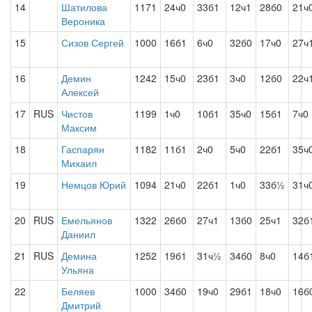
14
Шатилова
1171
24ч0
33б1
12ч1
28б0
21ч
Вероника
15
Сизов Сергей
1000
16б1
6ч0
32б0
17ч0
27ч
16
Демин
1242
15ч0
23б1
3ч0
12б0
22ч
Алексей
17
RUS
Чистов
1199
1ч0
10б1
35ч0
15б1
7ч0
Максим
18
Гаспарян
1182
11б1
2ч0
5ч0
22б1
35ч
Михаил
19
Немцов Юрий
1094
21ч0
22б1
1ч0
33б½
31ч
20
RUS
Емельянов
1322
26б0
27ч1
13б0
25ч1
32б
Даниил
21
RUS
Демина
1252
19б1
31ч½
34б0
8ч0
14б
Ульяна
22
Беляев
1000
34б0
19ч0
29б1
18ч0
16б
Дмитрий