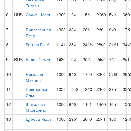
Тигран
6
RUS
Саакян Мери
1300
12ч1
15б1
26б0
5ч½
9б0
7
Привезенцев
1323
33ч1
28б1
2б0
9ч0
17б
Пётр
8
Резаев Глеб
1141
23ч1
24б½
28ч0
21б1
34ч
9
RUS
Белов Семен
1430
10ч1
3б½
24ч0
7б1
6ч1
10
Николаев
1000
9б0
17ч0
33ч0
27б0
29б
Михаил
11
Новгородов
1035
18ч0
12б0
23ч0
29ч1
33б
Илья
12
Шатилова
1000
6б0
11ч1
14б0
16ч1
13б
Маргарита
13
Цубера Иван
1000
29б1
26ч0
20ч1
1б0
12ч