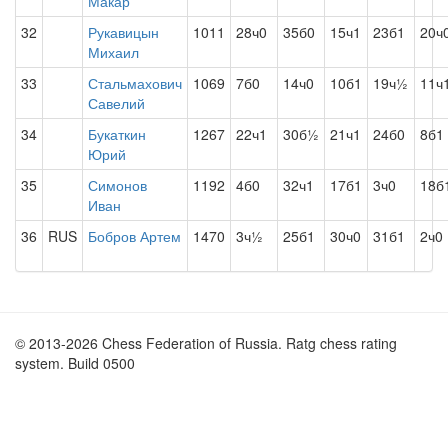
Макар
32
Рукавицын
1011
28ч0
35б0
15ч1
23б1
20ч
Михаил
33
Стальмахович
1069
7б0
14ч0
10б1
19ч½
11ч
Савелий
34
Букаткин
1267
22ч1
30б½
21ч1
24б0
8б1
Юрий
35
Симонов
1192
4б0
32ч1
17б1
3ч0
18б
Иван
36
RUS
Бобров Артем
1470
3ч½
25б1
30ч0
31б1
2ч0
© 2013-2026 Chess Federation of Russia. Ratg chess rating
system. Build 0500