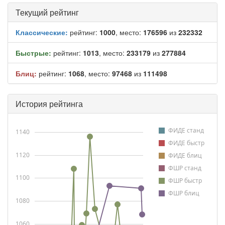
Текущий рейтинг
Классические:
рейтинг:
1000
, место:
176596
из
232332
Быстрые:
рейтинг:
1013
, место:
233179
из
277884
Блиц:
рейтинг:
1068
, место:
97468
из
111498
История рейтинга
ФИДЕ станд
1140
ФИДЕ быстр
1120
ФИДЕ блиц
ФШР станд
1100
ФШР быстр
ФШР блиц
1080
1060