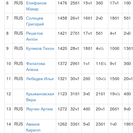
6
RUS
Епифанов
1476
25б1
15ч1
3б0
17ч1
1б0
Макар
7
RUS
Солнцев
1458
26ч1
16б1
2ч0
18б1
5б1
Григорий
8
RUS
Решетов
1421
27б1
17ч1
5б1
4ч1
2ч0
Антон
9
RUS
Куликов Тихон
1420
28ч1
18б1
4ч½
10б0
13б
10
RUS
Филатова
1372
29б1
1ч1
11б½
9ч1
3б0
Алена
11
RUS
Лебедев Илья
1321
30ч1
2б0
10ч½
15б0
20ч1
12
Крыжановская
1123
31б1
3ч0
21б1
19ч½
4б0
Вера
13
RUS
Якутин Артем
1272
32ч1
4б0
20ч1
26б1
9ч0
14
RUS
Аваков
1262
33б1
5ч0
23б1
1ч0
19б
Кирилл