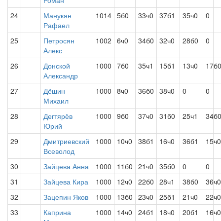
Роман
24
Манукян
1014
5б0
33ч0
37б1
35ч0
0
Рафаел
25
Петросян
1002
6ч0
34б0
32ч0
28б0
0
Алекс
26
Донской
1000
7б0
35ч1
15б1
13ч0
17б
Александр
27
Дёшин
1000
8ч0
36б0
38ч0
0
0
Михаил
28
Дегтярёв
1000
9б0
37ч0
31б0
25ч1
34б
Юрий
29
Дмитриевский
1000
10ч0
38б1
16ч0
36б1
15ч0
Всеволод
30
Зайцева Анна
1000
11б0
21ч0
35б0
0
0
31
Зайцева Кира
1000
12ч0
22б0
28ч1
38б0
36ч0
32
Зацепин Яков
1000
13б0
23ч0
25б1
21ч0
22ч0
33
Каприна
1000
14ч0
24б1
18ч0
20б1
16ч0