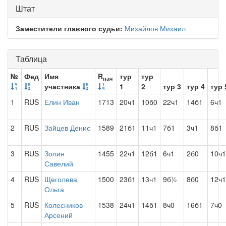
Штат
Заместители главного судьи:
Михайлов Михаил
Таблица
№
Фед
Имя
R
тур
тур
нач
участника
1
2
тур 3
тур 4
тур 
1
RUS
Елин Иван
1713
20ч1
10б0
22ч1
14б1
6ч1
2
RUS
Зайцев Денис
1589
21б1
11ч1
7б1
3ч1
8б1
3
RUS
Золин
1455
22ч1
12б1
6ч1
2б0
10ч1
Савелий
4
RUS
Щеголева
1500
23б1
13ч1
9б½
8б0
12ч1
Ольга
5
RUS
Колесников
1538
24ч1
14б1
8ч0
16б1
7ч0
Арсений