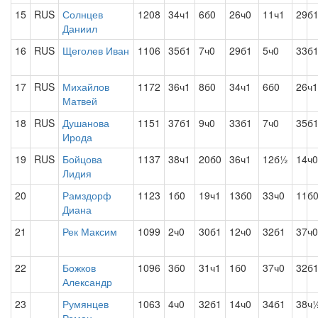
15
RUS
Солнцев
1208
34ч1
6б0
26ч0
11ч1
29б
Даниил
16
RUS
Щеголев Иван
1106
35б1
7ч0
29б1
5ч0
33б
17
RUS
Михайлов
1172
36ч1
8б0
34ч1
6б0
26ч1
Матвей
18
RUS
Душанова
1151
37б1
9ч0
33б1
7ч0
35б
Ирода
19
RUS
Бойцова
1137
38ч1
20б0
36ч1
12б½
14ч0
Лидия
20
Рамздорф
1123
1б0
19ч1
13б0
33ч0
11б
Диана
21
Рек Максим
1099
2ч0
30б1
12ч0
32б1
37ч0
22
Божков
1096
3б0
31ч1
1б0
37ч0
32б
Александр
23
Румянцев
1063
4ч0
32б1
14ч0
34б1
38ч