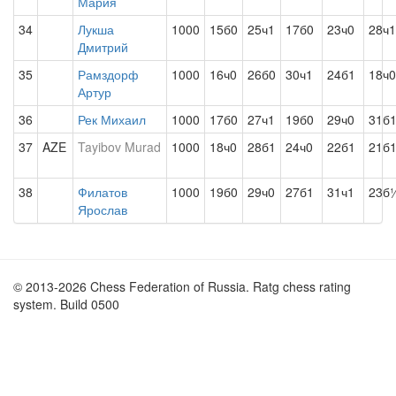
Мария
34
Лукша
1000
15б0
25ч1
17б0
23ч0
28ч1
Дмитрий
35
Рамздорф
1000
16ч0
26б0
30ч1
24б1
18ч0
Артур
36
Рек Михаил
1000
17б0
27ч1
19б0
29ч0
31б
37
AZE
Tayibov Murad
1000
18ч0
28б1
24ч0
22б1
21б
38
Филатов
1000
19б0
29ч0
27б1
31ч1
23б
Ярослав
© 2013-2026 Chess Federation of Russia. Ratg chess rating
system. Build 0500