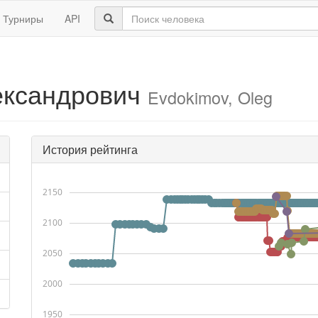
Турниры
API
ександрович
Evdokimov, Oleg
История рейтинга
2150
2100
2050
2000
1950