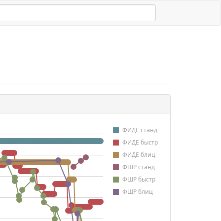
ФИДЕ станд
ФИДЕ быстр
ФИДЕ блиц
ФШР станд
ФШР быстр
ФШР блиц