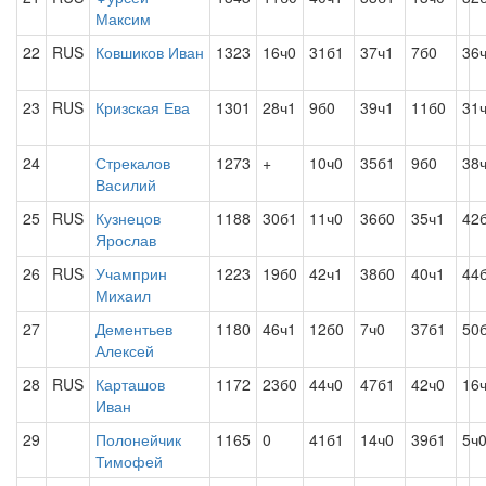
Максим
22
RUS
Ковшиков Иван
1323
16ч0
31б1
37ч1
7б0
36
23
RUS
Кризская Ева
1301
28ч1
9б0
39ч1
11б0
31
24
Стрекалов
1273
+
10ч0
35б1
9б0
38
Василий
25
RUS
Кузнецов
1188
30б1
11ч0
36б0
35ч1
42
Ярослав
26
RUS
Учамприн
1223
19б0
42ч1
38б0
40ч1
44
Михаил
27
Дементьев
1180
46ч1
12б0
7ч0
37б1
50
Алексей
28
RUS
Карташов
1172
23б0
44ч0
47б1
42ч0
16
Иван
29
Полонейчик
1165
0
41б1
14ч0
39б1
5ч
Тимофей