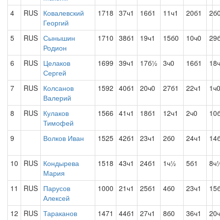
4
RUS
Ковалевский
1718
37ч1
16б1
11ч1
20б1
2б
Георгий
5
RUS
Сынышин
1710
38б1
19ч1
15б0
10ч0
29
Родион
6
RUS
Целаков
1699
39ч1
17б½
3ч0
16б1
18
Сергей
7
RUS
Колсанов
1592
40б1
20ч0
27б1
22ч1
1ч
Валерий
8
RUS
Кулаков
1566
41ч1
18б1
12ч1
2ч0
10
Тимофей
9
Волков Иван
1525
42б1
23ч1
2б0
24ч1
14
10
RUS
Кондырева
1518
43ч1
24б1
1ч½
5б1
8ч
Мария
11
RUS
Парусов
1000
21ч1
25б1
4б0
23ч1
15
Алексей
12
RUS
Тараканов
1471
44б1
27ч1
8б0
36ч1
20