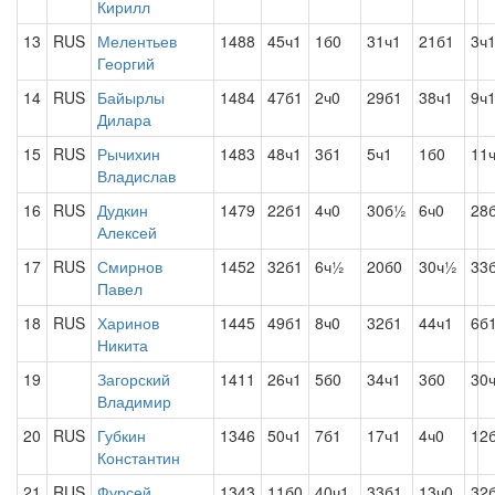
Кирилл
13
RUS
Мелентьев
1488
45ч1
1б0
31ч1
21б1
3ч
Георгий
14
RUS
Байырлы
1484
47б1
2ч0
29б1
38ч1
9ч
Дилара
15
RUS
Рычихин
1483
48ч1
3б1
5ч1
1б0
11
Владислав
16
RUS
Дудкин
1479
22б1
4ч0
30б½
6ч0
28
Алексей
17
RUS
Смирнов
1452
32б1
6ч½
20б0
30ч½
33
Павел
18
RUS
Харинов
1445
49б1
8ч0
32б1
44ч1
6б
Никита
19
Загорский
1411
26ч1
5б0
34ч1
3б0
30
Владимир
20
RUS
Губкин
1346
50ч1
7б1
17ч1
4ч0
12
Константин
21
RUS
Фурсей
1343
11б0
40ч1
33б1
13ч0
32