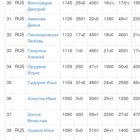
30
RUS
Виноградов
1145
25ч0
43б1
16ч½
17б½
19
Дмитрий
31
RUS
Аминова
1126
35б1
22ч0
13б0
49ч1
23
Диана
32
RUS
Паникаровская
1122
17ч0
45б1
18ч0
46б1
21
Любовь
33
RUS
Смирнов
1116
1ч0
46б1
21ч0
45б1
17
Алексей
34
RUS
Оруджов
1109
2б0
47ч1
19б0
50ч0
43
Ильяс
35
Сидоров Илья
1104
31ч0
48б1
24ч0
25б0
45
36
Хомутов Иван
1092
3ч0
50б1
25ч1
12б0
22
37
Шитов
1090
4б0
49ч1
22б0
27ч0
47
Вячеслав
38
RUS
Ушаков Илья
1090
5ч0
51б1
26ч1
14б0
24