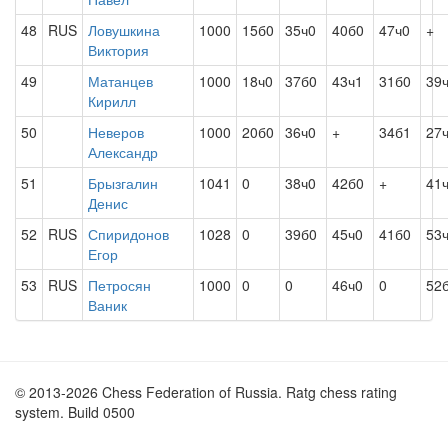
48
RUS
Ловушкина
1000
15б0
35ч0
40б0
47ч0
+
Виктория
49
Матанцев
1000
18ч0
37б0
43ч1
31б0
39
Кирилл
50
Неверов
1000
20б0
36ч0
+
34б1
27
Александр
51
Брызгалин
1041
0
38ч0
42б0
+
41
Денис
52
RUS
Спиридонов
1028
0
39б0
45ч0
41б0
53
Егор
53
RUS
Петросян
1000
0
0
46ч0
0
52
Ваник
© 2013-2026 Chess Federation of Russia. Ratg chess rating
system. Build 0500