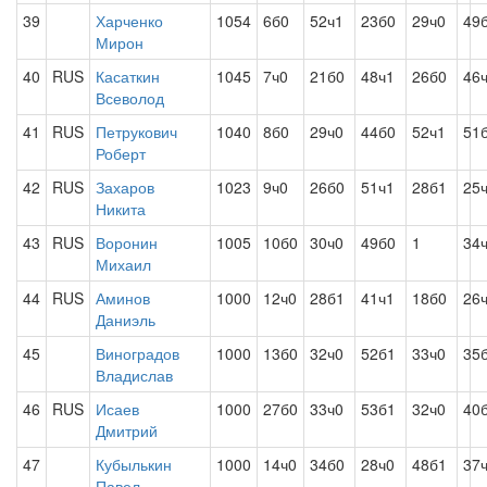
39
Харченко
1054
6б0
52ч1
23б0
29ч0
49
Мирон
40
RUS
Касаткин
1045
7ч0
21б0
48ч1
26б0
46
Всеволод
41
RUS
Петрукович
1040
8б0
29ч0
44б0
52ч1
51
Роберт
42
RUS
Захаров
1023
9ч0
26б0
51ч1
28б1
25
Никита
43
RUS
Воронин
1005
10б0
30ч0
49б0
1
34
Михаил
44
RUS
Аминов
1000
12ч0
28б1
41ч1
18б0
26
Даниэль
45
Виноградов
1000
13б0
32ч0
52б1
33ч0
35
Владислав
46
RUS
Исаев
1000
27б0
33ч0
53б1
32ч0
40
Дмитрий
47
Кубылькин
1000
14ч0
34б0
28ч0
48б1
37
Павел