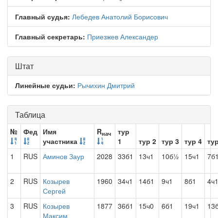
Главный судья:
Лебедев Анатолий Борисович
Главный секретарь:
Приезжев Александер
Штат
Линейные судьи:
Рычихин Дмитрий
Таблица
№
Фед
Имя
R
тур
нач
участника
1
тур 2
тур 3
тур 4
тур
1
RUS
Аминов Заур
2028
33б1
13ч1
10б½
15ч1
7б
2
RUS
Козырев
1960
34ч1
14б1
9ч1
8б1
4ч
Сергей
3
RUS
Козырев
1877
36б1
15ч0
6б1
19ч1
13
Максим