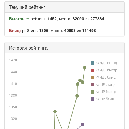
Текущий рейтинг
Быстрые:
рейтинг:
1452
, место:
32090
из
277884
Блиц:
рейтинг:
1306
, место:
40693
из
111498
История рейтинга
1470
ФИДЕ станд
ФИДЕ быстр
1440
ФИДЕ блиц
1410
ФШР станд
ФШР быстр
1380
ФШР блиц
1350
1320