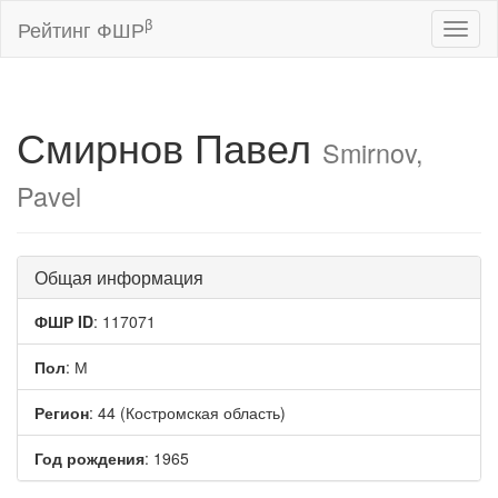
β
Рейтинг ФШР
Toggl
naviga
Смирнов Павел
Smirnov,
Pavel
Общая информация
ФШР ID
: 117071
Пол
: М
Регион
: 44 (Костромская область)
Год рождения
: 1965