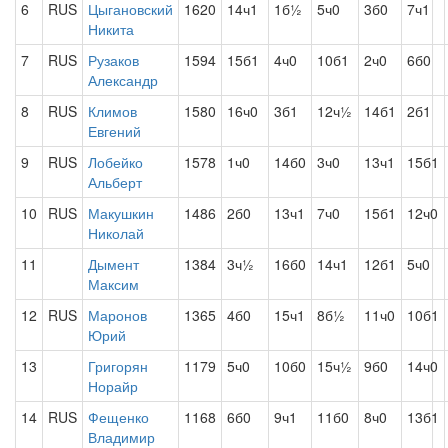
6
RUS
Цыгановский
1620
14ч1
1б½
5ч0
3б0
7ч1
Никита
7
RUS
Рузаков
1594
15б1
4ч0
10б1
2ч0
6б0
Александр
8
RUS
Климов
1580
16ч0
3б1
12ч½
14б1
2б1
Евгений
9
RUS
Лобейко
1578
1ч0
14б0
3ч0
13ч1
15б1
Альберт
10
RUS
Макушкин
1486
2б0
13ч1
7ч0
15б1
12ч0
Николай
11
Дымент
1384
3ч½
16б0
14ч1
12б1
5ч0
Максим
12
RUS
Маронов
1365
4б0
15ч1
8б½
11ч0
10б1
Юрий
13
Григорян
1179
5ч0
10б0
15ч½
9б0
14ч0
Норайр
14
RUS
Фещенко
1168
6б0
9ч1
11б0
8ч0
13б1
Владимир