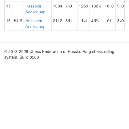
15
Назаров
1084
7ч0
12б0
13б½
10ч0
9ч0
Александр
16
RUS
Носырев
2112
8б1
11ч1
4б½
1б1
3ч0
Александр
© 2013-2026 Chess Federation of Russia. Ratg chess rating
system. Build 0500