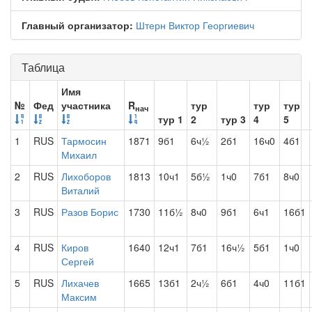
Главный организатор:
Штерн Виктор Георгиевич
Таблица
Имя
№
Фед
участника
R
тур
тур
тур
нач
тур 1
2
тур 3
4
5
1
RUS
Тармосин
1871
9б1
6ч½
2б1
16ч0
4б1
Михаил
2
RUS
Лихоборов
1813
10ч1
5б½
1ч0
7б1
8ч0
Виталий
3
RUS
Разов Борис
1730
11б½
8ч0
9б1
6ч1
16б1
4
RUS
Киров
1640
12ч1
7б1
16ч½
5б1
1ч0
Сергей
5
RUS
Лихачев
1665
13б1
2ч½
6б1
4ч0
11б1
Максим