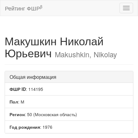
β
Рейтинг ФШР
Toggl
naviga
Макушкин Николай
Юрьевич
Makushkin, Nikolay
Общая информация
ФШР ID
: 114195
Пол
: М
Регион
: 50 (Московская область)
Год рождения
: 1976