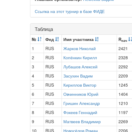
Ссылка на этот турнир в базе ФИДЕ
Таблица
№
Фед
Имя участника
R
нач
1
RUS
Жарков Николай
2421
2
RUS
Копёнкин Кирилл
2328
3
RUS
Лубашов Алексей
2292
4
RUS
Засухин Вадим
2209
5
RUS
Кириллов Виктор
1245
6
RUS
Овчинников Юрий
1404
7
RUS
Гришин Александр
1210
8
RUS
Фокеев Геннадий
1197
9
RUS
Матвеев Владимир
2269
10
RUS
Новосёлов Роман
2206