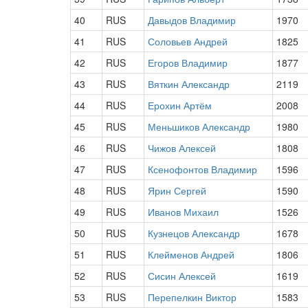
40
RUS
Давыдов Владимир
1970
41
RUS
Соловьев Андрей
1825
42
RUS
Егоров Владимир
1877
43
RUS
Вяткин Александр
2119
44
RUS
Ерохин Артём
2008
45
RUS
Меньшиков Александр
1980
46
RUS
Чижов Алексей
1808
47
RUS
Ксенофонтов Владимир
1596
48
RUS
Ярин Сергей
1590
49
RUS
Иванов Михаил
1526
50
RUS
Кузнецов Александр
1678
51
RUS
Клейменов Андрей
1806
52
RUS
Сисин Алексей
1619
53
RUS
Перепелкин Виктор
1583