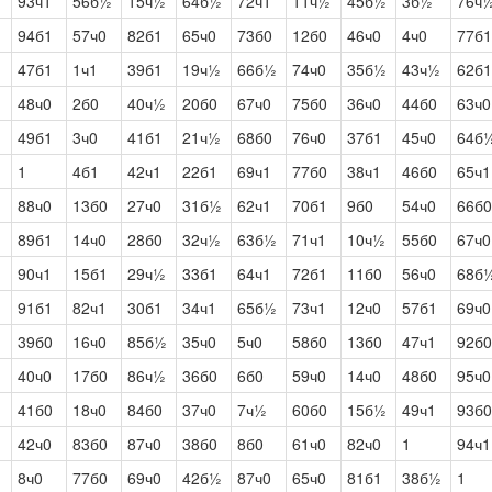
93ч1
56б½
15ч½
64б½
72ч1
11ч½
45б½
3б½
76ч
94б1
57ч0
82б1
65ч0
73б0
12б0
46ч0
4ч0
77б1
47б1
1ч1
39б1
19ч½
66б½
74ч0
35б½
43ч½
62б1
48ч0
2б0
40ч½
20б0
67ч0
75б0
36ч0
44б0
63ч0
49б1
3ч0
41б1
21ч½
68б0
76ч0
37б1
45ч0
64б
1
4б1
42ч1
22б1
69ч1
77б0
38ч1
46б0
65ч1
88ч0
13б0
27ч0
31б½
62ч1
70б1
9б0
54ч0
66б0
89б1
14ч0
28б0
32ч½
63б½
71ч1
10ч½
55б0
67ч0
90ч1
15б1
29ч½
33б1
64ч1
72б1
11б0
56ч0
68б
91б1
82ч1
30б1
34ч1
65б½
73ч1
12ч0
57б1
69ч0
39б0
16ч0
85б½
35ч0
5ч0
58б0
13б0
47ч1
92б0
40ч0
17б0
86ч½
36б0
6б0
59ч0
14ч0
48б0
95ч0
41б0
18ч0
84б0
37ч0
7ч½
60б0
15б½
49ч1
93б0
42ч0
83б0
87ч0
38б0
8б0
61ч0
82ч0
1
94ч1
8ч0
77б0
69ч0
42б½
87ч0
65ч0
81б1
38б½
1