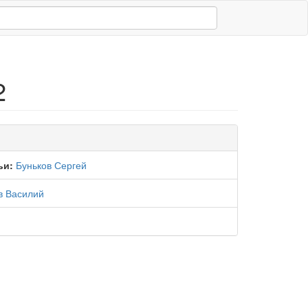
2
ьи:
Буньков Сергей
в Василий