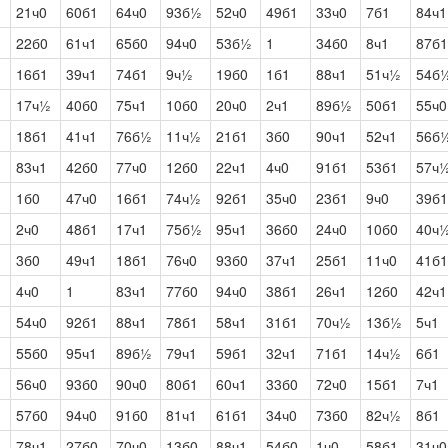
21ч0
60б1
64ч0
93б½
52ч0
49б1
33ч0
7б1
84ч1
22б0
61ч1
65б0
94ч0
53б½
1
34б0
8ч1
87б1
16б1
39ч1
74б1
9ч½
19б0
1б1
88ч1
51ч½
54б
17ч½
40б0
75ч1
10б0
20ч0
2ч1
89б½
50б1
55ч0
18б1
41ч1
76б½
11ч½
21б1
3б0
90ч1
52ч1
56б
83ч1
42б0
77ч0
12б0
22ч1
4ч0
91б1
53б1
57ч
1б0
47ч0
16б1
74ч½
92б1
35ч0
23б1
9ч0
39б1
2ч0
48б1
17ч1
75б½
95ч1
36б0
24ч0
10б0
40ч
3б0
49ч1
18б1
76ч0
93б0
37ч1
25б1
11ч0
41б1
4ч0
1
83ч1
77б0
94ч0
38б1
26ч1
12б0
42ч1
54ч0
92б1
88ч1
78б1
58ч1
31б1
70ч½
13б½
5ч1
55б0
95ч1
89б½
79ч1
59б1
32ч1
71б1
14ч½
6б1
56ч0
93б0
90ч0
80б1
60ч1
33б0
72ч0
15б1
7ч1
57б0
94ч0
91б0
81ч1
61б1
34ч0
73б0
82ч½
8б1
78ч1
27б0
70ч0
13б0
88ч1
54б0
1ч0
58б1
31ч0