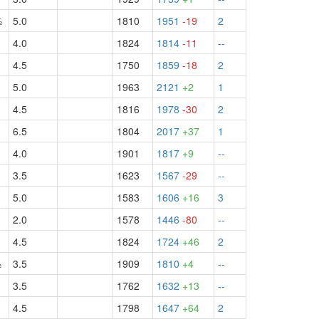
½
5.0
1810
1951
-19
2
4.0
1824
1814
-11
--
4.5
1750
1859
-18
2
5.0
1963
2121
+2
1
4.5
1816
1978
-30
2
6.5
1804
2017
+37
1
4.0
1901
1817
+9
--
3.5
1623
1567
-29
--
5.0
1583
1606
+16
3
2.0
1578
1446
-80
--
4.5
1824
1724
+46
2
½
3.5
1909
1810
+4
--
3.5
1762
1632
+13
--
4.5
1798
1647
+64
2