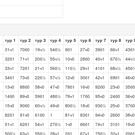
тур 1
тур 2
тур 3
тур 4
тур 5
тур 6
тур 7
тур 8
тур 
31ч1
70б0
19ч½
54б½
9б1
27ч0
39б1
66ч1
43б1
32б1
71ч1
20б½
55ч½
10ч0
28б0
40ч1
67б½
44ч
33ч1
72б1
21ч1
56б½
11б½
29ч1
41б1
68ч½
45б
34б1
73ч0
22б½
57ч½
12ч0
30б1
42ч1
69б1
46ч0
13ч0
88б0
58ч0
47ч0
78б1
16ч0
92б0
23ч0
35б0
14б0
89ч0
59б1
48б½
79ч1
17б0
95ч0
24б0
36ч0
15ч0
90б0
60ч½
49ч0
80б½
18ч0
93б½
25ч0
37б0
82б1
91ч0
61б0
1
81ч1
83б1
94ч0
26б0
38ч0
51ч1
62б1
54ч1
27б½
1ч0
66б1
74ч1
31б1
19ч0
50б½
63ч1
55б½
28ч1
2б1
67ч1
75б½
32ч1
20б1