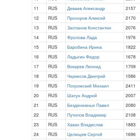
11
RUS
Деваев Александр
2157
12
RUS
Прохоров Алексей
2170
13
RUS
Заспанов Константин
2076
14
RUS
Фролова Лада
1976
15
RUS
Баробина Ирина
1822
16
RUS
Ладыгин Федор
1678
17
RUS
Вокарев Леонид
1709
18
RUS
Черкесов Дмитрий
1586
19
RUS
Погромский Михаил
2411
20
RUS
Шатун Андрей
2007
21
RUS
Безденежных Павел
2080
22
RUS
Путилов Владимир
2108
23
RUS
Хакан Владислав
1883
24
RUS
Целищев Сергей
1696