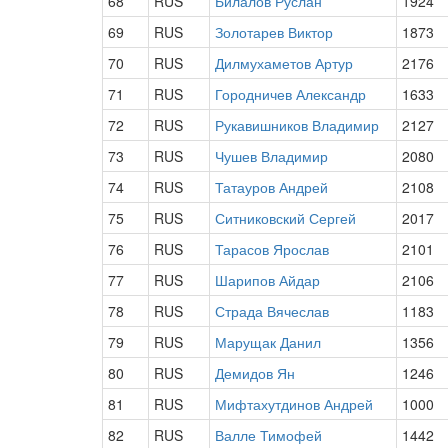
68
RUS
Билалов Руслан
1924
69
RUS
Золотарев Виктор
1873
70
RUS
Дилмухаметов Артур
2176
71
RUS
Городничев Александр
1633
72
RUS
Рукавишников Владимир
2127
73
RUS
Чушев Владимир
2080
74
RUS
Татауров Андрей
2108
75
RUS
Ситниковский Сергей
2017
76
RUS
Тарасов Ярослав
2101
77
RUS
Шарипов Айдар
2106
78
RUS
Страда Вячеслав
1183
79
RUS
Марущак Данил
1356
80
RUS
Демидов Ян
1246
81
RUS
Мифтахутдинов Андрей
1000
82
RUS
Валле Тимофей
1442