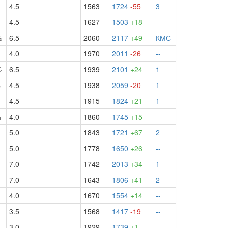
4.5
1563
1724
-55
3
4.5
1627
1503
+18
--
½
6.5
2060
2117
+49
КМС
4.0
1970
2011
-26
--
½
6.5
1939
2101
+24
1
½
4.5
1938
2059
-20
1
4.5
1915
1824
+21
1
½
4.0
1860
1745
+15
--
5.0
1843
1721
+67
2
5.0
1778
1650
+26
--
7.0
1742
2013
+34
1
7.0
1643
1806
+41
2
4.0
1670
1554
+14
--
3.5
1568
1417
-19
--
3.0
1929
1739
+1
--