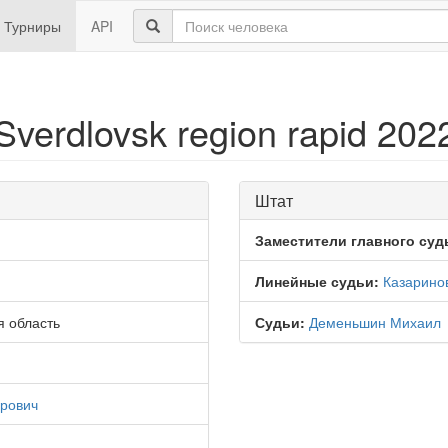
Турниры
API
verdlovsk region rapid 202
Штат
Заместители главного суд
Линейные судьи:
Казарино
я область
Судьи:
Деменьшин Михаил
рович