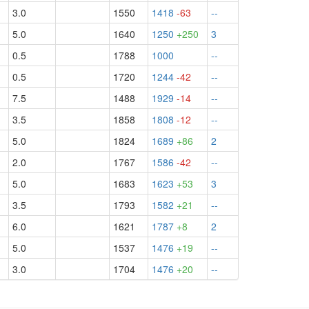
3.0
1550
1418
-63
--
5.0
1640
1250
+250
3
0.5
1788
1000
--
0.5
1720
1244
-42
--
7.5
1488
1929
-14
--
3.5
1858
1808
-12
--
5.0
1824
1689
+86
2
2.0
1767
1586
-42
--
5.0
1683
1623
+53
3
3.5
1793
1582
+21
--
6.0
1621
1787
+8
2
5.0
1537
1476
+19
--
3.0
1704
1476
+20
--