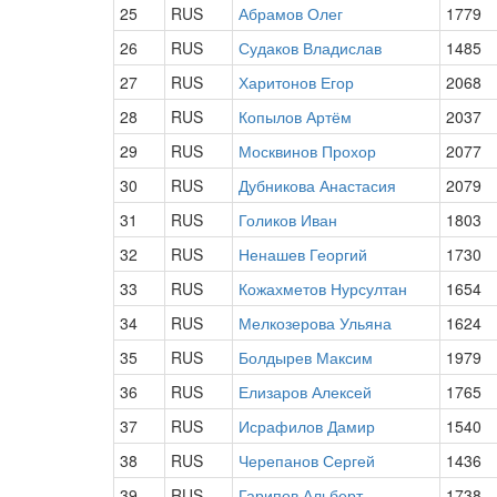
25
RUS
Абрамов Олег
1779
26
RUS
Судаков Владислав
1485
27
RUS
Харитонов Егор
2068
28
RUS
Копылов Артём
2037
29
RUS
Москвинов Прохор
2077
30
RUS
Дубникова Анастасия
2079
31
RUS
Голиков Иван
1803
32
RUS
Ненашев Георгий
1730
33
RUS
Кожахметов Нурсултан
1654
34
RUS
Мелкозерова Ульяна
1624
35
RUS
Болдырев Максим
1979
36
RUS
Елизаров Алексей
1765
37
RUS
Исрафилов Дамир
1540
38
RUS
Черепанов Сергей
1436
39
RUS
Гарипов Альберт
1738