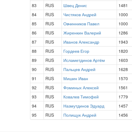
83
RUS
Швец Денис
1481
84
RUS
Чистяков Андрей
1000
85
RUS
Овчинников Павел
1000
86
RUS
Жиренкин Валерий
1286
87
RUS
Иванов Александр
1943
88
RUS
Гордеев Егор
1820
89
RUS
Исламетдинов Артём
1603
90
RUS
Пальцев Андрей
1628
91
RUS
Мишин Иван
1570
92
RUS
Фоминых Алексей
1561
93
RUS
Ковалев Тимофей
1779
94
RUS
Назмутдинов Эдуард
1457
95
RUS
Полищук Андрей
1456