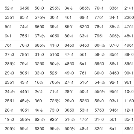
52ч1
64б0
56ч0
29б½
3ч½
68б½
76ч1
33б1
21ч1
53б1
65ч1
57б½
30ч1
4б1
69ч1
77б1
34ч1
22б0
5б1
74ч1
66б0
39ч1
85б1
62б0
78ч1
35ч½
47б1
6ч1
75б1
67ч½
40б0
86ч1
63ч1
79б1
36б½
48ч1
7б1
76ч0
68б½
41ч0
84б0
64б0
80ч½
37ч0
49б1
27ч0
78б1
31ч0
51б0
47ч1
5б1
58ч½
85б1
88ч0
28б½
79ч1
32б0
50ч½
48б0
6ч1
59б0
86ч1
89б1
29ч0
80б1
33ч0
52б1
49ч0
7б1
60ч0
84б0
90ч1
23б1
43ч1
1б½
70б½
27ч1
51б1
54ч½
92ч1
9б1
24ч½
44б1
2ч½
71ч1
28б1
50ч1
55б½
95б1
10ч0
25б1
45ч½
3б0
72б½
29ч0
52б0
56ч0
93ч1
11б0
26ч1
46б1
4ч½
73ч0
30б0
53ч1
57б0
94б1
12ч1
19ч0
58б½
62ч½
92б1
51ч½
47б1
31ч0
5б1
85ч1
20б½
59ч1
63б0
95ч½
50б½
48ч1
32б1
6ч1
86б1