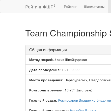
β
Рейтинг ФШР
Рейтинг
Шахматисты
Team Championship S
Общая информация
Метод жеребьёвки:
Швейцарская
Дата проведения:
16.10.2022
Место проведения:
Первоуральск, Свердловска
Контроль времени:
10'+5" (Быстрые)
Главный судья:
Комиссаров Владимир Владими
Главный организатор:
Немейка Вадим