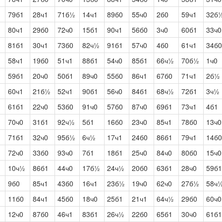
79б1
28ч1
71б½
14ч1
89б0
55ч0
2б0
59ч1
32б
80ч1
29б0
72ч0
15б1
90ч1
56б0
3ч0
60б1
33ч0
81б1
30ч1
73б0
82ч½
91б1
57ч0
4б0
61ч1
34б0
58ч1
19б0
51ч1
88б1
54ч0
85б1
66ч½
70б½
1ч0
59б1
20ч0
50б1
89ч0
55б0
86ч1
67б0
71ч1
2б½
60ч1
21б½
52ч1
90б1
56ч0
84б1
68ч½
72б1
3ч½
61б1
22ч0
53б0
91ч0
57б0
87ч0
69б1
73ч1
4б1
70ч0
31б1
92ч½
5б1
16б0
23ч0
85ч1
78б0
13ч0
71б1
32ч0
95б½
6ч½
17ч1
24б0
86б1
79ч1
14б0
72ч0
33б0
93ч0
7б1
18б1
25ч0
84ч0
80б0
15ч0
10ч½
86б1
44ч0
17б½
24ч½
20б0
63б1
28ч0
59б1
9б0
85ч1
43б0
16ч1
23б½
19ч0
62ч0
27б½
58ч
11б0
84ч1
45б0
18ч0
25б1
21ч1
64ч½
29б0
60ч0
12ч0
87б0
46ч1
83б1
26ч½
22б0
65б1
30ч0
61б1