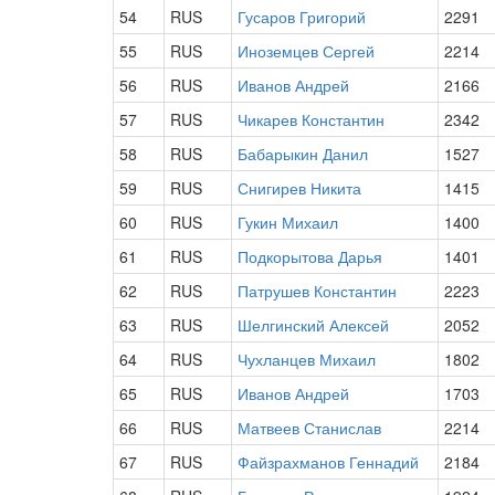
54
RUS
Гусаров Григорий
2291
55
RUS
Иноземцев Сергей
2214
56
RUS
Иванов Андрей
2166
57
RUS
Чикарев Константин
2342
58
RUS
Бабарыкин Данил
1527
59
RUS
Снигирев Никита
1415
60
RUS
Гукин Михаил
1400
61
RUS
Подкорытова Дарья
1401
62
RUS
Патрушев Константин
2223
63
RUS
Шелгинский Алексей
2052
64
RUS
Чухланцев Михаил
1802
65
RUS
Иванов Андрей
1703
66
RUS
Матвеев Станислав
2214
67
RUS
Файзрахманов Геннадий
2184