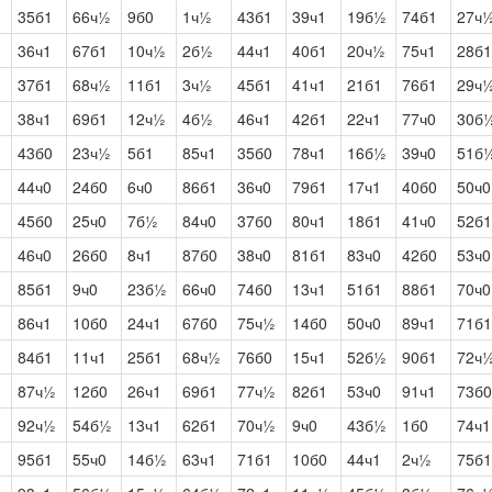
35б1
66ч½
9б0
1ч½
43б1
39ч1
19б½
74б1
27ч
36ч1
67б1
10ч½
2б½
44ч1
40б1
20ч½
75ч1
28б1
37б1
68ч½
11б1
3ч½
45б1
41ч1
21б1
76б1
29ч
38ч1
69б1
12ч½
4б½
46ч1
42б1
22ч1
77ч0
30б
43б0
23ч½
5б1
85ч1
35б0
78ч1
16б½
39ч0
51б
44ч0
24б0
6ч0
86б1
36ч0
79б1
17ч1
40б0
50ч0
45б0
25ч0
7б½
84ч0
37б0
80ч1
18б1
41ч0
52б1
46ч0
26б0
8ч1
87б0
38ч0
81б1
83ч0
42б0
53ч0
85б1
9ч0
23б½
66ч0
74б0
13ч1
51б1
88б1
70ч0
86ч1
10б0
24ч1
67б0
75ч½
14б0
50ч0
89ч1
71б1
84б1
11ч1
25б1
68ч½
76б0
15ч1
52б½
90б1
72ч
87ч½
12б0
26ч1
69б1
77ч½
82б1
53ч0
91ч1
73б0
92ч½
54б½
13ч1
62б1
70ч½
9ч0
43б½
1б0
74ч1
95б1
55ч0
14б½
63ч1
71б1
10б0
44ч1
2ч½
75б1