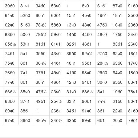
30б0
81ч1
34б0
53ч0
1
8ч0
61б1
87ч0
91б0
64ч0
52б0
80ч1
60б1
15ч1
45ч0
49б1
18ч1
25б0
62ч0
51б0
78ч½
58б0
13ч0
43ч0
47б0
16ч0
23б0
63б0
50ч0
79б½
59ч0
14б0
44б0
48ч0
17б0
24ч0
65б½
53ч1
81б1
61ч1
82б1
46б1
1
83б1
26ч0
74б1
5ч1
35б0
43ч0
39б0
92ч½
27б0
62ч0
16б1
75ч0
6б1
36ч½
44б1
40ч1
95б1
28ч½
63б0
17ч0
76б0
7ч1
37б1
45ч0
41б0
93ч0
29б0
64ч0
18б0
77ч0
8б1
38ч1
46б1
42ч0
94б1
30ч0
65б0
83ч1
66б½
35ч0
47б½
23ч0
31ч0
88б½
5ч1
19б0
78ч1
68б0
37ч1
49б1
25ч½
33ч1
90б1
7ч½
21б0
80ч1
69ч0
38б1
1
26б1
34б1
91ч0
8б1
22ч0
81б0
67ч0
36б0
48ч½
24б½
32б0
89ч0
6б1
20ч0
79б1