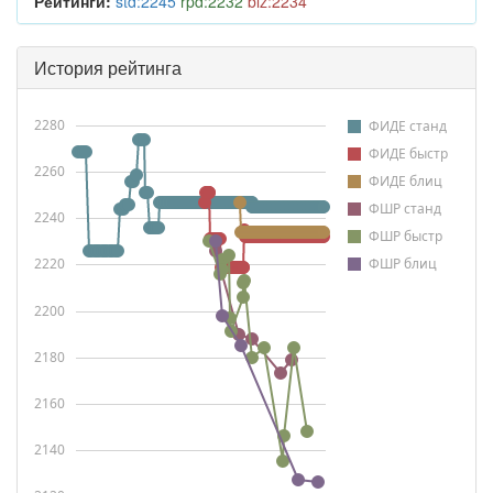
Рейтинги:
std:2245
rpd:2232
blz:2234
История рейтинга
2280
ФИДЕ станд
ФИДЕ быстр
2260
ФИДЕ блиц
ФШР станд
2240
ФШР быстр
2220
ФШР блиц
2200
2180
2160
2140