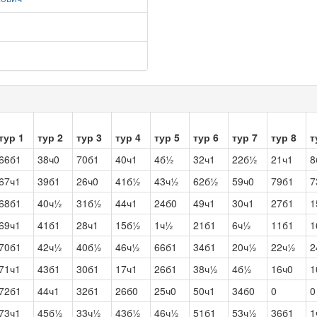
тур 1
тур 2
тур 3
тур 4
тур 5
тур 6
тур 7
тур 8
т
66б1
38ч0
70б1
40ч1
4б½
32ч1
22б½
21ч1
8
67ч1
39б1
26ч0
41б½
43ч½
62б½
59ч0
79б1
7
68б1
40ч½
31б½
44ч1
24б0
49ч1
30ч1
27б1
1
69ч1
41б1
28ч1
15б½
1ч½
21б1
6ч½
11б1
1
70б1
42ч½
40б½
46ч½
66б1
34б1
20ч½
22ч½
2
71ч1
43б1
30б1
17ч1
26б1
38ч½
4б½
16ч0
1
72б1
44ч1
32б1
26б0
25ч0
50ч1
34б0
0
0
73ч1
45б½
33ч½
43б½
46ч½
51б1
53ч½
36б1
1