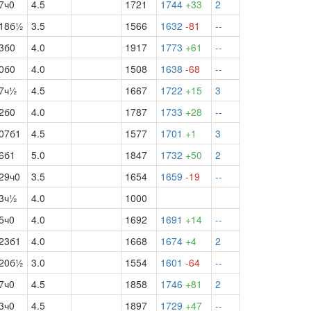
7ч0
4.5
1721
1744
+33
2
18б½
3.5
1566
1632
-81
--
3б0
4.0
1917
1773
+61
--
0б0
4.0
1508
1638
-68
--
7ч½
4.5
1667
1722
+15
3
2б0
4.0
1787
1733
+28
--
07б1
4.5
1577
1701
+1
3
6б1
5.0
1847
1732
+50
2
29ч0
3.5
1654
1659
-19
--
3ч½
4.0
1000
5ч0
4.0
1692
1691
+14
--
23б1
4.0
1668
1674
+4
2
20б½
3.0
1554
1601
-64
--
7ч0
4.5
1858
1746
+81
2
3ч0
4.5
1897
1729
+47
--