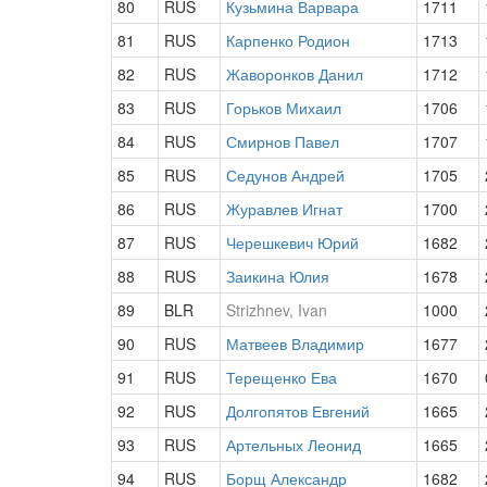
80
RUS
Кузьмина Варвара
1711
81
RUS
Карпенко Родион
1713
82
RUS
Жаворонков Данил
1712
83
RUS
Горьков Михаил
1706
84
RUS
Смирнов Павел
1707
85
RUS
Седунов Андрей
1705
86
RUS
Журавлев Игнат
1700
87
RUS
Черешкевич Юрий
1682
88
RUS
Заикина Юлия
1678
89
BLR
Strizhnev, Ivan
1000
90
RUS
Матвеев Владимир
1677
91
RUS
Терещенко Ева
1670
92
RUS
Долгопятов Евгений
1665
93
RUS
Артельных Леонид
1665
94
RUS
Борщ Александр
1682