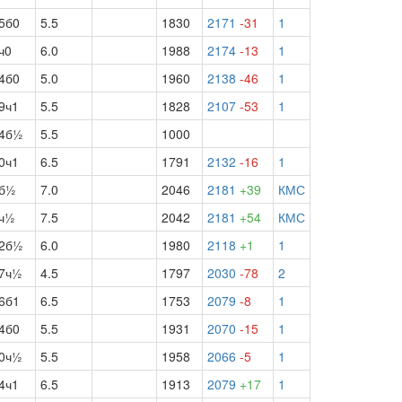
5б0
5.5
1830
2171
-31
1
ч0
6.0
1988
2174
-13
1
4б0
5.0
1960
2138
-46
1
9ч1
5.5
1828
2107
-53
1
4б½
5.5
1000
0ч1
6.5
1791
2132
-16
1
б½
7.0
2046
2181
+39
КМС
ч½
7.5
2042
2181
+54
КМС
2б½
6.0
1980
2118
+1
1
7ч½
4.5
1797
2030
-78
2
6б1
6.5
1753
2079
-8
1
4б0
5.5
1931
2070
-15
1
0ч½
5.5
1958
2066
-5
1
4ч1
6.5
1913
2079
+17
1