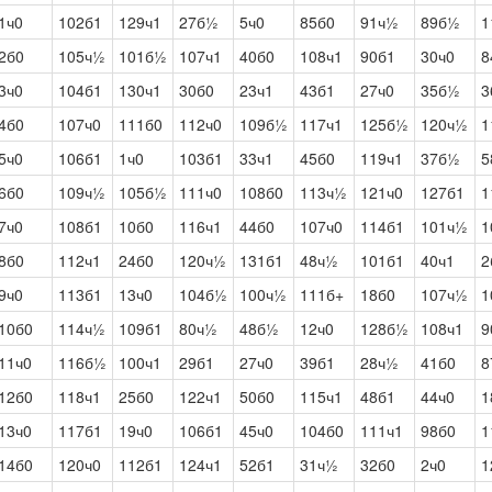
1ч0
102б1
129ч1
27б½
5ч0
85б0
91ч½
89б½
1
2б0
105ч½
101б½
107ч1
40б0
108ч1
90б1
30ч0
8
3ч0
104б1
130ч1
30б0
23ч1
43б1
27ч0
35б½
3
4б0
107ч0
111б0
112ч0
109б½
117ч1
125б½
120ч½
1
5ч0
106б1
1ч0
103б1
33ч1
45б0
119ч1
37б½
5
6б0
109ч½
105б½
111ч0
108б0
113ч½
121ч0
127б1
1
7ч0
108б1
10б0
116ч1
44б0
107ч0
114б1
101ч½
1
8б0
112ч1
24б0
120ч½
131б1
48ч½
101б1
40ч1
2
9ч0
113б1
13ч0
104б½
100ч½
111б+
18б0
107ч½
1
10б0
114ч½
109б1
80ч½
48б½
12ч0
128б½
108ч1
9
11ч0
116б½
100ч1
29б1
27ч0
39б1
28ч½
41б0
8
12б0
118ч1
25б0
122ч1
50б0
115ч1
48б1
44ч0
1
13ч0
117б1
19ч0
106б1
45ч0
104б0
111ч1
98б0
1
14б0
120ч0
112б1
124ч1
52б1
31ч½
32б0
2ч0
1