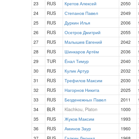
23
RUS
Кретов Алексей
2050
24
RUS
Степанов Павел
2049
25
RUS
Дуркин Илья
2006
26
RUS
Осетров Дмитрий
2055
27
RUS
Малышев Евгений
2042
28
RUS
Шинкаров Артём
2036
29
TUR
Ёнал Тимур
2040
30
RUS
Кулик Артур
2032
31
RUS
Трефилов Максим
2030
32
RUS
Нагорнов Никита
2025
33
RUS
Безденежных Павел
2011
34
BLR
Klachkou, Platon
1000
35
RUS
Жуков Максим
1993
36
RUS
Аминов Заур
1960
37
RUS
Галкин Леонид
1968