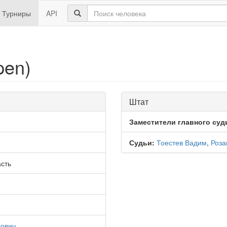
Турниры
API
pen)
Штат
Заместители главного суд
Судьи:
Тоестев Вадим
,
Роза
сть
сович