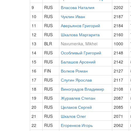
9
RUS
Власова Наталия
2202
10
RUS
Чуклин Иван
2187
11
RUS
Аверьянов Григорий
2184
12
RUS
Шкалова Маргарита
2160
13
BLR
Navumenka, Mikhei
1000
14
RUS
Особливый Григорий
2148
15
RUS
Балашов Арсений
2142
16
FIN
Волков Роман
2127
17
RUS
Слугин Ярослав
2117
18
RUS
Виноградов Владимир
2108
19
RUS
Журавлев Степан
2087
20
RUS
Целаков Сергей
2085
21
RUS
Шкалов Олег
2071
22
RUS
Егоренков Игорь
2062