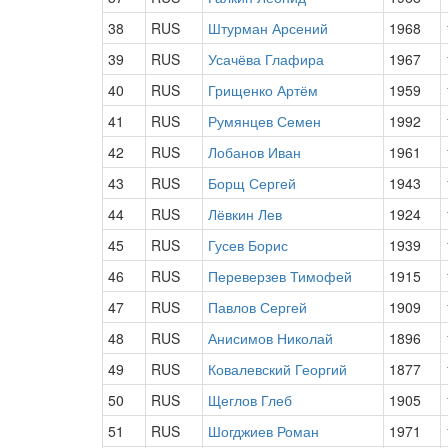
38
RUS
Штурман Арсений
1968
39
RUS
Усачёва Глафира
1967
40
RUS
Грищенко Артём
1959
41
RUS
Румянцев Семен
1992
42
RUS
Лобанов Иван
1961
43
RUS
Борщ Сергей
1943
44
RUS
Лёвкин Лев
1924
45
RUS
Гусев Борис
1939
46
RUS
Переверзев Тимофей
1915
47
RUS
Павлов Сергей
1909
48
RUS
Анисимов Николай
1896
49
RUS
Ковалевский Георгий
1877
50
RUS
Щеглов Глеб
1905
51
RUS
Шогджиев Роман
1971