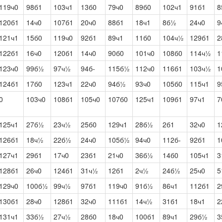
119ч0
98б1
103ч1
13б0
79ч0
89б0
102ч1
91б1
8
120б1
14ч0
107б1
20ч0
88б1
18ч1
8б½
24ч0
9
121ч1
15б0
119ч0
92б1
89ч1
11б0
104ч½
129б1
2
122б1
16ч0
120б1
14ч0
90б0
101ч0
108б0
114ч½
1
123ч0
99б½
97ч½
94б-
115б½
112ч0
116б1
103ч½
1
124б1
17б0
123ч1
22ч0
94б½
93ч0
105б0
115ч1
9
0
103ч0
108б1
105ч0
107б0
125ч1
109б1
97ч1
7
125ч1
27б½
23ч½
25б0
129ч1
28б½
2б1
32ч0
1
126б1
18ч½
22б½
24ч0
105б½
94ч0
112б-
92б1
1
127ч1
29б1
17ч0
23б1
21ч0
36б½
14б0
105ч1
3
128б1
26ч0
124б1
31ч½
12б1
2ч½
24б½
25ч0
5
129ч0
100б½
99ч½
97б1
119ч0
91б½
86ч1
112б1
2
130б1
28ч0
128б1
32ч0
111б1
14ч½
31б1
18ч1
2
131ч1
33б½
27ч½
28б0
18ч0
100б1
89ч1
29б½
3