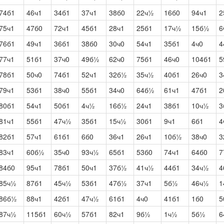
74б1
46ч1
34б1
37ч1
38б0
22ч½
16б0
94ч1
2
75ч1
47б0
72ч1
45б1
28ч1
25б1
17ч½
15б½
6
76б1
49ч1
36б1
38б0
30ч0
54ч1
35б1
4ч0
4
77ч1
51б1
37ч0
49б½
62ч0
75б1
46ч0
104б1
5
78б1
50ч0
74б1
52ч1
32б½
35ч½
40б1
26ч0
3
79ч1
53б1
38ч0
55б1
34ч0
64б½
61ч1
47б1
2
80б1
54ч1
50б1
4ч½
16б½
24ч1
38б1
10ч½
3
81ч1
55б1
47ч½
35б1
15ч½
30б1
9ч1
6б1
4
82б1
57ч1
61б1
6б0
36ч1
26ч1
10б½
38ч0
3
83ч1
60б½
35ч0
93ч½
65б1
53б0
74ч1
64б0
7
84б0
95ч1
78б1
50ч1
37б½
41ч½
44б1
34ч½
4
85ч½
87б1
45ч½
53б1
47б½
37ч1
5б½
46ч½
1
86б½
88ч1
42б1
47ч½
61б1
4ч0
41б1
1б0
5
87ч½
115б1
60ч½
57б1
82ч1
9б½
1ч½
5б½
6