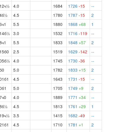
12ч½
4.0
1684
1726
-15
--
4б½
4.5
1780
1787
-15
2
6ч1
5.5
1880
1868
+68
1
14б½
3.0
1532
1716
-119
--
8ч1
5.5
1833
1848
+57
2
15б0
2.5
1519
1629
-142
--
05б½
4.0
1745
1730
-36
--
б0
5.0
1782
1833
+15
2
01б1
4.5
1643
1731
-15
--
0б1
5.0
1705
1749
+9
2
7ч0
4.0
1889
1771
+34
--
8б½
4.5
1813
1761
+29
1
19ч½
3.5
1415
1682
-49
--
21б1
4.5
1710
1781
+1
2