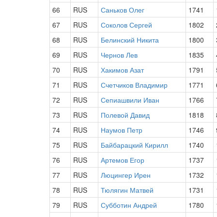
66
RUS
Саньков Олег
1741
67
RUS
Соколов Сергей
1802
68
RUS
Белинский Никита
1800
69
RUS
Чернов Лев
1835
70
RUS
Хакимов Азат
1791
71
RUS
Счетчиков Владимир
1771
72
RUS
Сепиашвили Иван
1766
73
RUS
Полевой Давид
1818
74
RUS
Наумов Петр
1746
75
RUS
Байбарацкий Кирилл
1740
76
RUS
Артемов Егор
1737
77
RUS
Люцингер Ирен
1732
78
RUS
Тюлягин Матвей
1731
79
RUS
Субботин Андрей
1780