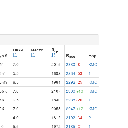
Очки
Место
R
ср
ур 9
R
Нор
нов
б1
7.0
2015
2330
-8
КМС
3ч1
5.5
1892
2284
-53
1
5ч½
6.5
1984
2292
-25
КМС
6б½
7.0
2107
2308
+10
КМС
4б1
6.5
1840
2238
-20
1
0б1
7.0
2055
2247
+12
КМС
4.0
1812
2192
-34
2
ч0
5.5
1972
2185
-31
1