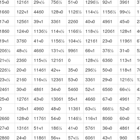
15ч0
121б1
29ч½
75б½
51ч0
129б½
92ч1
39б1
3
16б0
122ч1
44б0
128ч0
112б½
114ч½
115б½
99ч½
1
17ч0
125б1
39ч1
33б1
22б0
40ч0
49б1
45ч0
2
18б0
124ч0
113б½
114ч½
116б½
118ч½
120б1
128ч1
4
19ч1
37б0
41ч0
115б½
104ч½
121б1
23ч0
119б1
6
20б½
48ч½
46б0
131ч½
99б1
66ч1
37б½
31ч0
5
21ч½
23б0
115ч½
121б1
0
128ч½
63б0
113ч1
1
22б½
20ч0
114б1
42ч+
35ч0
29б½
50ч0
118ч1
7
23ч½
21б0
116ч½
123б1
53ч0
33б1
29ч0
121б½
1
24б1
30ч0
48б1
34ч0
54б0
52ч1
65б0
66ч½
4
25ч0
127б1
43ч0
130б1
55ч1
46б0
67ч0
49б1
7
0
126ч1
49б0
48ч0
113б1
63ч½
66б½
52ч0
1
26б0
128ч0
117б1
54ч0
114б½
116ч1
80б0
60ч0
1
27ч0
131б1
51ч1
18б½
41ч0
57б1
36ч0
48б1
4
28б0
24ч0
118б1
56ч+
57ч½
60б1
43ч1
9б0
5