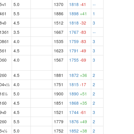
5ч1
5.0
1370
1818
-41
--
4б1
5.5
1886
1898
+41
1
8ч0
4.5
1512
1818
-32
3
13б1
3.5
1667
1767
-83
--
08б1
4.0
1535
1759
-83
3
5б1
4.5
1623
1791
-49
3
0б0
4.0
1567
1755
-69
3
2б0
4.5
1881
1872
+36
2
04ч½
4.0
1751
1815
-17
2
1б½
5.0
1900
1890
+51
2
1б0
4.5
1851
1868
+35
2
9ч0
4.5
1521
1744
-61
3
2б0
5.5
1779
1876
+49
2
5ч½
5.0
1752
1852
+38
2