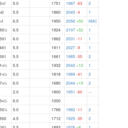
2ч1
5.0
1751
1987
-63
2
ч0
5.5
1860
2045
-4
1
ч1
6.5
1950
2056
+50
КМС
8б½
6.5
1924
2107
+52
1
5б1
6.0
1862
2031
-11
1
4б1
5.5
1911
2027
-9
1
3б1
5.5
1661
1985
-55
2
1ч½
5.5
1932
2042
+10
1
1ч½
5.0
1818
1989
-41
2
7ч½
6.0
1680
2044
+19
2
2.0
1800
1951
-60
--
3ч½
6.0
1000
5б½
5.0
1766
1982
-11
2
8б0
4.5
1712
1925
-35
2
0б1
5.5
1893
1976
+8
1