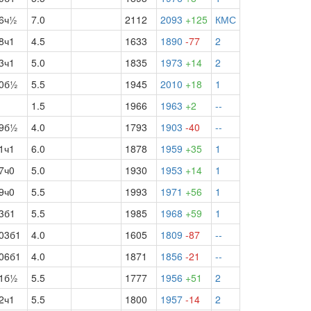
6ч½
7.0
2112
2093
+125
КМС
8ч1
4.5
1633
1890
-77
2
3ч1
5.0
1835
1973
+14
2
0б½
5.5
1945
2010
+18
1
1.5
1966
1963
+2
--
9б½
4.0
1793
1903
-40
--
1ч1
6.0
1878
1959
+35
1
7ч0
5.0
1930
1953
+14
1
9ч0
5.5
1993
1971
+56
1
3б1
5.5
1985
1968
+59
1
03б1
4.0
1605
1809
-87
--
06б1
4.0
1871
1856
-21
--
1б½
5.5
1777
1956
+51
2
2ч1
5.5
1800
1957
-14
2