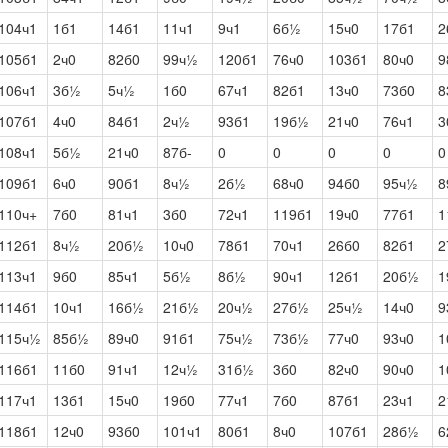
104ч1
1б1
14б1
11ч1
9ч1
6б½
15ч0
17б1
2
105б1
2ч0
82б0
99ч½
120б1
76ч0
103б1
80ч0
9
106ч1
3б½
5ч½
1б0
67ч1
82б1
13ч0
73б0
8
107б1
4ч0
84б1
2ч½
93б1
19б½
21ч0
76ч1
3
108ч1
5б½
21ч0
87б-
0
0
0
0
0
109б1
6ч0
90б1
8ч½
2б½
68ч0
94б0
95ч½
8
110ч+
7б0
81ч1
3б0
72ч1
119б1
19ч0
77б1
1
112б1
8ч½
20б½
10ч0
78б1
70ч1
26б0
82б1
2
113ч1
9б0
85ч1
5б½
8б½
90ч1
12б1
20б½
1
114б1
10ч1
16б½
21б½
20ч½
27б½
25ч½
14ч0
9
115ч½
85б½
89ч0
91б1
75ч½
73б½
77ч0
93ч0
1
116б1
11б0
91ч1
12ч½
31б½
3б0
82ч0
90ч0
1
117ч1
13б1
15ч0
19б0
77ч1
7б0
87б1
23ч1
2
118б1
12ч0
93б0
101ч1
80б1
8ч0
107б1
28б½
6