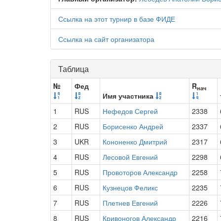
Ссылка на этот турнир в базе ФИДЕ
Ссылка на сайт организатора
Таблица
№
Фед
R
нач
Имя участника
1
RUS
Нефедов Сергей
2338
2
RUS
Борисенко Андрей
2337
3
UKR
Кононенко Дмитрий
2317
4
RUS
Лесовой Евгений
2298
5
RUS
Провоторов Александр
2258
6
RUS
Кузнецов Феликс
2235
7
RUS
Плетнев Евгений
2226
8
RUS
Кривоногов Александр
2216