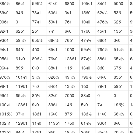
88б½
86ч1
59б½
61ч0
68б0
105ч1
84б1
50б0
8
89ч0
94б1
73ч1
60б1
3ч1
15б0
62ч½
53б1
5
90б1
0
77ч1
59ч1
7б1
10ч0
47б½
62б1
9
92ч1
62б1
2б1
7ч1
6ч0
17б0
45ч1
13б1
3
93б1
59ч½
65б½
66ч½
76б1
47ч½
68б1
3ч0
4
94ч1
64б1
4б0
65ч1
10б0
59ч½
76б½
51ч½
5
95б1
61ч0
80б½
76ч0
128б1
87ч½
88б1
65ч½
6
96ч+
89б1
6ч0
68ч1
11б1
16ч0
3б0
67б1
4
97б½
101ч1
3ч½
62б½
49ч½
79б½
64ч0
85б1
6
98ч1
119б1
7ч0
64б1
13ч½
1б0
79ч1
59б1
1
99б1
65ч½
8б½
82ч0
70б0
88ч0
0
0
0
100ч1
123б1
9ч0
89б1
14б1
5ч0
7ч1
19б½
1
101б½
97ч1
18б1
16ч0
87б1
13б½
11ч0
68ч½
6
102ч1
129б1
11ч0
119б1
17б0
61ч½
93б1
8ч0
6
103б1
84ч1
12б1
9б0
19ч½
20б0
85ч½
70ч½
8