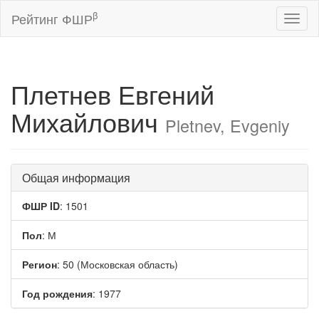
β
Рейтинг ФШР
Toggl
naviga
Плетнев Евгений
Михайлович
Pletnev, Evgeniy
Общая информация
ФШР ID
: 1501
Пол
: М
Регион
: 50 (Московская область)
Год рождения
: 1977