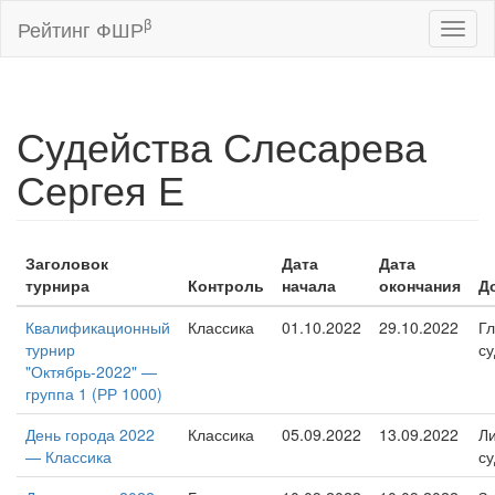
β
Рейтинг ФШР
Toggl
naviga
Судейства Слесарева
Сергея Е
Заголовок
Дата
Дата
турнира
Контроль
начала
окончания
Д
Квалификационный
Классика
01.10.2022
29.10.2022
Г
турнир
су
"Октябрь-2022" —
группа 1 (РР 1000)
День города 2022
Классика
05.09.2022
13.09.2022
Л
— Классика
су