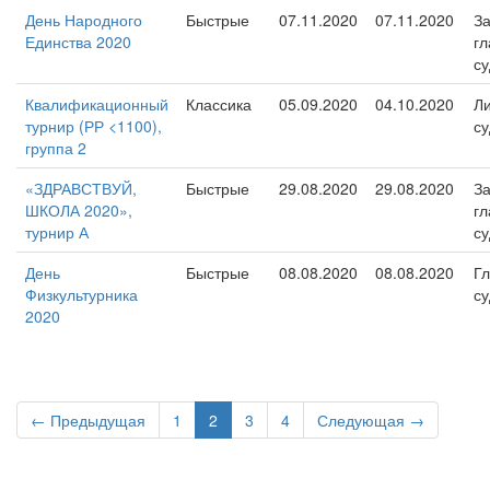
День Народного
Быстрые
07.11.2020
07.11.2020
За
Единства 2020
гл
су
Квалификационный
Классика
05.09.2020
04.10.2020
Л
турнир (РР <1100),
су
группа 2
«ЗДРАВСТВУЙ,
Быстрые
29.08.2020
29.08.2020
За
ШКОЛА 2020»,
гл
турнир А
су
День
Быстрые
08.08.2020
08.08.2020
Г
Физкультурника
су
2020
← Предыдущая
1
2
3
4
Следующая →