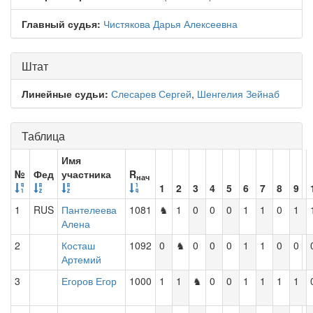
Главный судья:
Чистякова Дарья Алексеевна
Штат
Линейные судьи:
Слесарев Сергей
,
Шенгелия Зейнаб
Таблица
Имя
№
Фед
участника
R
нач
1
2
3
4
5
6
7
8
9
1
RUS
Пантелеева
1081
♞
1
0
0
0
1
1
0
1
Алена
2
Косташ
1092
0
♞
0
0
0
1
1
0
0
Артемий
3
Егоров Егор
1000
1
1
♞
0
0
1
1
1
1