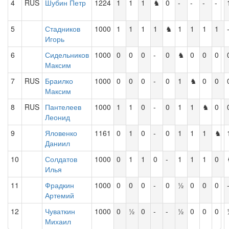
4
RUS
Шубин Петр
1224
1
1
1
♞
0
-
-
-
-
5
Стадников
1000
1
1
1
1
♞
1
1
1
1
Игорь
6
Сидельников
1000
0
0
0
-
0
♞
0
0
0
Максим
7
RUS
Браилко
1000
0
0
0
-
0
1
♞
0
0
Максим
8
RUS
Пантелеев
1000
1
1
0
-
0
1
1
♞
0
Леонид
9
Яловенко
1161
0
1
0
-
0
1
1
1
♞
Даниил
10
Солдатов
1000
0
1
1
0
-
1
1
1
0
Илья
11
Фрадкин
1000
0
0
0
-
0
½
0
0
0
Артемий
12
Чуваткин
1000
0
½
0
-
-
½
0
0
0
Михаил