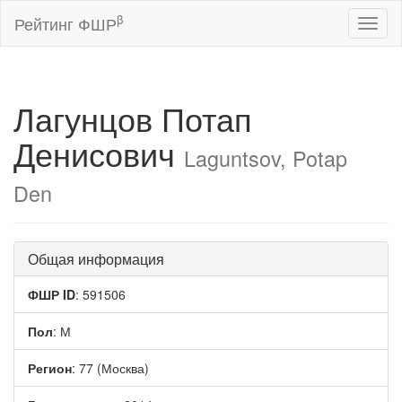
β
Рейтинг ФШР
Toggl
naviga
Лагунцов Потап
Денисович
Laguntsov, Potap
Den
Общая информация
ФШР ID
: 591506
Пол
: М
Регион
: 77 (Москва)