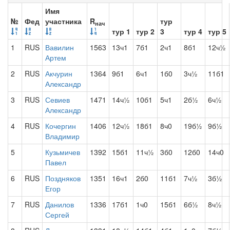
Имя
№
Фед
участника
R
тур
нач
тур 1
тур 2
3
тур 4
тур 5
1
RUS
Вавилин
1563
13ч1
7б1
2ч1
8б1
12ч½
Артем
2
RUS
Акчурин
1364
9б1
6ч1
1б0
3ч½
11б1
Александр
3
RUS
Севиев
1471
14ч½
10б1
5ч1
2б½
6ч½
Александр
4
RUS
Кочергин
1406
12ч½
18б1
8ч0
19б½
9б½
Владимир
5
Кузьмичев
1392
15б1
11ч½
3б0
12б0
14ч0
Павел
6
RUS
Поздняков
1351
16ч1
2б0
11б1
7ч½
3б½
Егор
7
RUS
Данилов
1336
17б1
1ч0
15б1
6б½
8ч½
Сергей