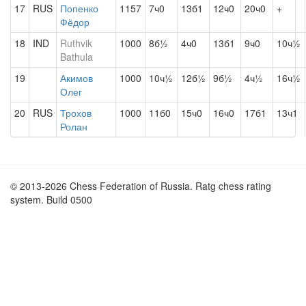
17
RUS
Попенко
1157
7ч0
13б1
12ч0
20ч0
+
Фёдор
18
IND
Ruthvik
1000
8б½
4ч0
13б1
9ч0
10ч½
Bathula
19
Акимов
1000
10ч½
12б½
9б½
4ч½
16ч½
Олег
20
RUS
Трохов
1000
11б0
15ч0
16ч0
17б1
13ч1
Ролан
© 2013-2026 Chess Federation of Russia. Ratg chess rating
system. Build 0500