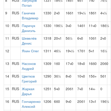
8
RUS
Лагунцов
1331
18ч½
14б1
4б1
1ч0
7б½
Потап
9
RUS
Ганичев
1330
2ч0
16б1
19ч½
18б1
4ч½
Владимир
10
RUS
Паричук
1330
19б½
3ч0
14б1
11ч0
18б½
Даниэль
11
RUS
Шевелёв
1318
20ч1
5б½
6ч0
10б1
2ч0
Денис
12
Яхин Олег
1311
4б½
19ч½
17б1
5ч1
1б½
13
RUS
Насонов
1309
1б0
17ч0
18ч0
16б0
20б0
Андрей
14
RUS
Цветков
1290
3б½
8ч0
10ч0
15б+
5б1
Григорий
15
RUS
Жаркая
1251
5ч0
20б1
7ч0
14ч-
0
Дарья
16
RUS
Гончаренко
1206
6б0
9ч0
20б1
13ч1
19б½
Алексей