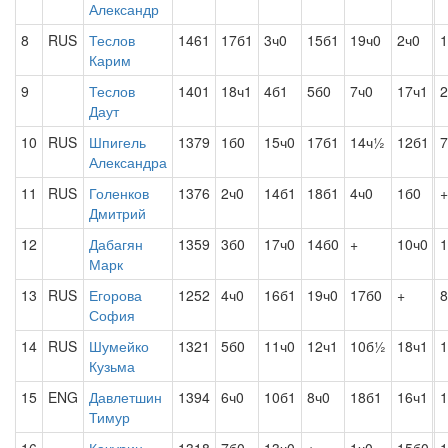
Александр
8
RUS
Теслов
1461
17б1
3ч0
15б1
19ч0
2ч0
1
Карим
9
Теслов
1401
18ч1
4б1
5б0
7ч0
17ч1
Даут
10
RUS
Шпигель
1379
1б0
15ч0
17б1
14ч½
12б1
7
Александра
11
RUS
Голенков
1376
2ч0
14б1
18б1
4ч0
1б0
+
Дмитрий
12
Дабагян
1359
3б0
17ч0
14б0
+
10ч0
1
Марк
13
RUS
Егорова
1252
4ч0
16б1
19ч0
17б0
+
8
София
14
RUS
Шумейко
1321
5б0
11ч0
12ч1
10б½
18ч1
1
Кузьма
15
ENG
Давлетшин
1394
6ч0
10б1
8ч0
18б1
16ч1
1
Тимур