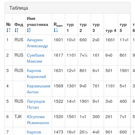
Таблица
Имя
№
Фед
участника
R
тур
тур
тур
тур
т
нач
1
2
3
тур 4
5
6
1
RUS
Акчурин
1601
10ч1
6б0
2ч0
16б1
11ч1
1
Александр
2
RUS
Сумбаев
1617
11б1
7ч½
1б1
6ч0
8б1
Максим
3
RUS
Карлов
1631
12ч1
8б1
6ч1
5б1
19б1
4
Корнелий
4
Карамышев
1569
13б1
9ч0
7б1
11б1
5ч1
3
Антон
5
RUS
Лагунцов
1522
14ч1
19б1
9ч1
3ч0
4б0
Потап
6
TJK
Юсупова
1520
15б1
1ч1
3б0
2б1
7ч1
Ясминахон
7
Карпов
1473
16ч1
2б½
4ч0
9б1
6б0
1