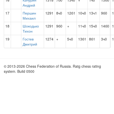
16
Качурин
1318
7б0
13ч0
+
1ч0
15б0
1
Андрей
17
Першин
1291
8ч0
12б1
10ч0
13ч1
9б0
1
Михаил
18
Шокодько
1291
9б0
+
11ч0
15ч0
14б0
1
Тихон
19
Гостев
1274
+
5ч0
13б1
8б1
3ч0
1
Дмитрий
© 2013-2026 Chess Federation of Russia. Ratg chess rating
system. Build 0500