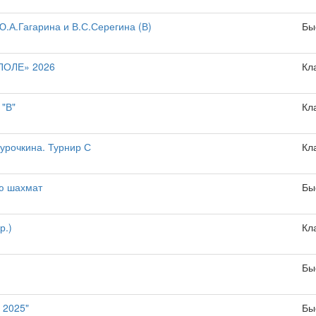
.А.Гагарина и В.С.Серегина (В)
Бы
ОЛЕ» 2026
Кл
"В"
Кл
урочкина. Турнир С
Кл
ю шахмат
Бы
р.)
Кл
Бы
 2025"
Бы