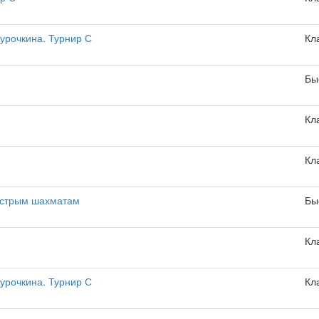
урочкина. Турнир С
Кл
Бы
Кл
Кл
ыстрым шахматам
Бы
Кл
урочкина. Турнир С
Кл