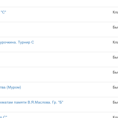
 "С"
Кл
Бы
урочкина. Турнир С
Кл
Бы
Бы
тва (Муром)
Бы
матам памяти В.Я.Маслова. Гр. "Б"
Бы
р С"
Кл