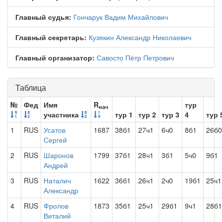
Главный судья:
Гончарук Вадим Михайлович
Главный секретарь:
Кузякин Александр Николаевич
Главный организатор:
Савосто Пётр Петрович
Таблица
№
Фед
Имя
R
тур
нач
участника
тур 1
тур 2
тур 3
4
тур 
1
RUS
Усатов
1687
38б1
27ч1
6ч0
8б1
26б0
Сергей
2
RUS
Шаронов
1799
37б1
28ч1
3б1
5ч0
9б1
Андрей
3
RUS
Наталич
1622
36б1
26ч1
2ч0
19б1
25ч1
Александр
4
RUS
Фролов
1873
35б1
25ч1
29б1
9ч1
28б1
Виталий