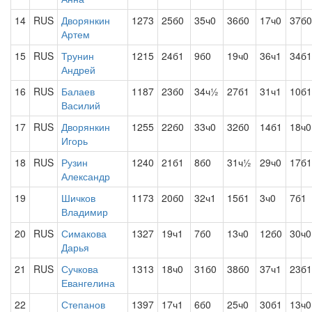
14
RUS
Дворянкин
1273
25б0
35ч0
36б0
17ч0
37б0
Артем
15
RUS
Трунин
1215
24б1
9б0
19ч0
36ч1
34б1
Андрей
16
RUS
Балаев
1187
23б0
34ч½
27б1
31ч1
10б1
Василий
17
RUS
Дворянкин
1255
22б0
33ч0
32б0
14б1
18ч0
Игорь
18
RUS
Рузин
1240
21б1
8б0
31ч½
29ч0
17б1
Александр
19
Шичков
1173
20б0
32ч1
15б1
3ч0
7б1
Владимир
20
RUS
Симакова
1327
19ч1
7б0
13ч0
12б0
30ч0
Дарья
21
RUS
Сучкова
1313
18ч0
31б0
38б0
37ч1
23б1
Евангелина
22
Степанов
1397
17ч1
6б0
25ч0
30б1
13ч0