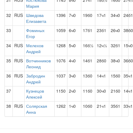
31
RUS
Костюкова
1145
8ч0
21ч1
18б½
16б0
27ч
Мария
32
RUS
Шведова
1396
7ч0
19б0
17ч1
34ч0
24б1
Елизавета
33
Фоминых
1059
6ч0
17б1
23б1
26ч0
38б0
Егор
34
RUS
Мелехов
1268
5ч0
16б½
12ч½
32б1
15ч0
Андрей
35
RUS
Вотчинников
1076
4ч0
14б1
28б0
38ч0
36б0
Леонид
36
RUS
Забродин
1037
3ч0
13б0
14ч1
15б0
35ч1
Андрей
37
Кузнецов
1150
2ч0
11б0
30ч0
21б0
14ч1
Алексей
38
RUS
Солярская
1262
1ч0
10б0
21ч1
35б1
33ч1
Анна