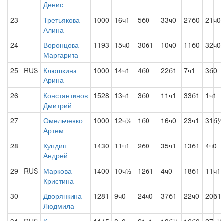
Денис
23
Третьякова
1000
16ч1
5б0
33ч0
27б0
21ч0
Алина
24
Воронцова
1193
15ч0
30б1
10ч0
11б0
32ч0
Маргарита
25
RUS
Клюшкина
1000
14ч1
4б0
22б1
7ч1
3б0
Арина
26
Константинов
1528
13ч1
3б0
11ч1
33б1
1ч1
Дмитрий
27
Омельченко
1000
12ч½
1б0
16ч0
23ч1
31б
Артем
28
Кундин
1430
11ч1
2б0
35ч1
13б1
4ч0
Андрей
29
RUS
Маркова
1400
10ч½
12б1
4ч0
18б1
11ч1
Кристина
30
Дворянкина
1281
9ч0
24ч0
37б1
22ч0
20б1
Людмила