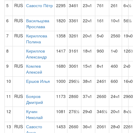
5
RUS
Савосто Пётр
2295
34б1
23ч1
7б1
2б1
6ч½
6
RUS
Васильцова
1820
33б1
22ч1
1б1
10ч1
5б½
Ярослава
7
RUS
Кириллова
1358
32б1
20ч1
5ч0
25б0
19ч0
Полина
8
Кириллов
1417
31б1
18ч1
9б0
1ч0
12б
Александр
9
RUS
Комлев
1680
30б1
15ч1
8ч1
4б0
2ч0
Алексей
10
Ершов Илья
1000
29б½
38ч1
24б1
6б0
16ч0
11
RUS
Бояров
1173
28б0
37ч1
26б0
24ч1
29б0
Дмитрий
12
Кучин
1081
27б½
29ч0
34б½
20ч1
8ч½
Николай
13
RUS
Савосто
1453
26б0
36ч1
20б1
28ч0
22б1
Анна