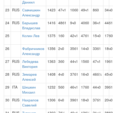
Даниил
23
RUS
Савчишкин
1423
47ч1
10б0
49ч1
8б0
34ч0
Александр
24
RUS
Барышев
1416
48б1
9ч0
40б0
36ч1
44б1
Владислав
25
Колин Лев
1375
1б0
42ч1
47б1
15ч0
17б0
26
Фабричников
1356
2ч0
35б1
14ч0
33б1
18ч0
Александр
27
RUS
Лебедева
1363
3б0
44ч1
15б0
47ч1
19б1
Виктория
28
RUS
Зимарев
1408
4ч0
37б1
16ч0
46б½
45ч0
Алексей
29
ITA
Шишкин
1232
5б0
46ч1
17б0
44ч0
39б1
Михаил
30
RUS
Нахрапов
1306
6ч0
39б1
18ч0
37б1
20ч0
Савелий
31
RUS
Туранов
1302
7б½
40ч1
13б½
21ч½
38б0