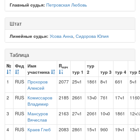
Главный судья:
Петровская Любовь
Штат
Линейные судьи:
Усова Анна
,
Сидорова Юлия
Таблица
№
Фед
Имя
R
тур
нач
участника
тур 1
2
тур 3
тур 4
тур 
1
RUS
Прохоров
2077
25ч1
18б1
8ч1
6б1
5ч1
Алексей
2
RUS
Комиссаров
2185
26б1
13ч0
7б1
17ч1
11б0
Владимир
3
RUS
Мансуров
2163
27ч1
20б1
10ч0
18б1
12ч
Вячеслав
4
RUS
Краев Глеб
2083
28б1
15ч1
9б0
19ч1
13ч1