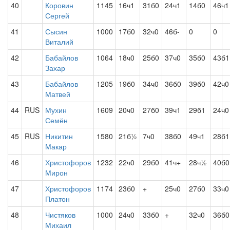
40
Коровин
1145
16ч1
31б0
24ч1
14б0
46ч1
Сергей
41
Сысин
1000
17б0
32ч0
46б-
0
0
Виталий
42
Бабайлов
1064
18ч0
25б0
37ч0
35б0
43б1
Захар
43
Бабайлов
1205
19б0
34ч0
36б0
39б0
42ч0
Матвей
44
RUS
Мухин
1609
20ч0
27б0
39ч1
29б1
24ч0
Семён
45
RUS
Никитин
1580
21б½
7ч0
38б0
49ч1
28б1
Макар
46
Христофоров
1232
22ч0
29б0
41ч+
28ч½
40б0
Мирон
47
Христофоров
1174
23б0
+
25ч0
27б0
33ч0
Платон
48
Чистяков
1000
24ч0
33б0
+
32ч0
36б0
Михаил