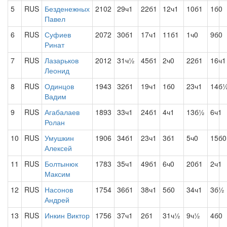
5
RUS
Безденежных
2102
29ч1
22б1
12ч1
10б1
1б0
Павел
6
RUS
Суфиев
2072
30б1
17ч1
11б1
1ч0
9б0
Ринат
7
RUS
Лазарьков
2012
31ч½
45б1
2ч0
22б1
16ч1
Леонид
8
RUS
Одинцов
1943
32б1
19ч1
1б0
23ч1
14б
Вадим
9
RUS
Агабалаев
1893
33ч1
24б1
4ч1
13б½
6ч1
Ролан
10
RUS
Умушкин
1906
34б1
23ч1
3б1
5ч0
15б0
Алексей
11
RUS
Болтынюк
1783
35ч1
49б1
6ч0
20б1
2ч1
Максим
12
RUS
Насонов
1754
36б1
38ч1
5б0
34ч1
3б½
Андрей
13
RUS
Инкин Виктор
1756
37ч1
2б1
31ч½
9ч½
4б0