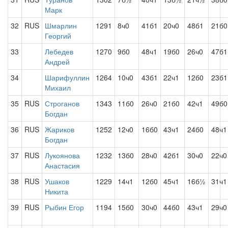
Марк
32
RUS
Шмарлин
1291
8ч0
41б1
20ч0
48б1
21б0
Георгий
33
Лебедев
1270
9б0
48ч1
19б0
26ч0
47б1
Андрей
34
Шарифуллин
1264
10ч0
43б1
22ч1
12б0
23б1
Михаил
35
RUS
Строганов
1343
11б0
26ч0
21б0
42ч1
49б0
Богдан
36
RUS
Жариков
1252
12ч0
16б0
43ч1
24б0
48ч1
Богдан
37
RUS
Лукоянова
1232
13б0
28ч0
42б1
30ч0
22ч0
Анастасия
38
RUS
Ушаков
1229
14ч1
12б0
45ч1
16б½
31ч1
Никита
39
RUS
Рыбин Егор
1194
15б0
30ч0
44б0
43ч1
29ч0