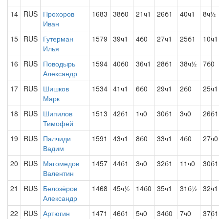
14
RUS
Прохоров
1683
38б0
21ч1
26б1
40ч1
8ч½
Иван
15
RUS
Гутерман
1579
39ч1
4б0
27ч1
25б1
10ч1
Илья
16
RUS
Поводырь
1594
40б0
36ч1
28б1
38ч½
7б0
Александр
17
RUS
Шишков
1534
41ч1
6б0
29ч1
2б0
25ч1
Марк
18
RUS
Шипилов
1513
42б1
1ч0
30б1
3ч0
26б1
Тимофей
19
RUS
Палчиди
1591
43ч1
8б0
33ч1
4б0
27ч0
Вадим
20
RUS
Магомедов
1457
44б1
3ч0
32б1
11ч0
30б1
Валентин
21
RUS
Белозёров
1468
45ч½
14б0
35ч1
31б½
32ч1
Александр
22
RUS
Артюгин
1471
46б1
5ч0
34б0
7ч0
37б1