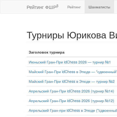
β
Рейтинг ФШР
Рейтинг
Шахматисты
Турниры Юрикова В
Заголовок турнира
Июньский Гран-При idChess 2026 — турнир №1
Майский Гран-При idChess в Этюде — "сдвоенный
Майский Гран-При idChess в Этюде — турнир №2
Апрельский Гран-При idChess 2026 (турнир №14)
Апрельский Гран-При idChess 2026 (турнир №12)
Апрельский Гран-при idChess в Этюде ("сдвоенны