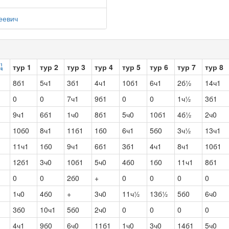
еевич
тур 1
тур 2
тур 3
тур 4
тур 5
тур 6
тур 7
тур 8
8б1
5ч1
3б1
4ч1
10б1
6ч1
2б½
14ч1
0
0
7ч1
9б1
0
0
1ч½
3б1
9ч1
6б1
1ч0
8б1
5ч0
10б1
4б½
2ч0
10б0
8ч1
11б1
1б0
6ч1
5б0
3ч½
13ч1
11ч1
1б0
9ч1
6б1
3б1
4ч1
8ч1
10б1
12б1
3ч0
10б1
5ч0
4б0
1б0
11ч1
8б1
0
0
2б0
+
0
0
0
0
1ч0
4б0
+
3ч0
11ч½
13б½
5б0
6ч0
3б0
10ч1
5б0
2ч0
0
0
0
0
4ч1
9б0
6ч0
11б1
1ч0
3ч0
14б1
5ч0