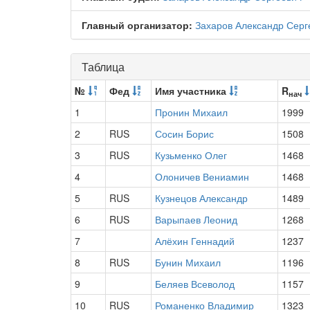
Главный организатор:
Захаров Александр Серг
Таблица
№
Фед
Имя участника
R
нач
1
Пронин Михаил
1999
2
RUS
Сосин Борис
1508
3
RUS
Кузьменко Олег
1468
4
Олоничев Вениамин
1468
5
RUS
Кузнецов Александр
1489
6
RUS
Варыпаев Леонид
1268
7
Алёхин Геннадий
1237
8
RUS
Бунин Михаил
1196
9
Беляев Всеволод
1157
10
RUS
Романенко Владимир
1323