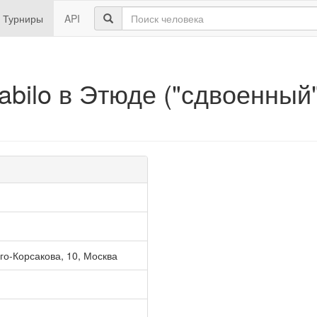
Турниры
API
tabilo в Этюде ("сдвоенны
го-Корсакова, 10, Москва