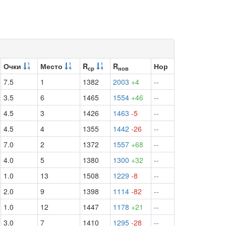
Очки
Место
R
R
Нор
ср
нов
7.5
1
1382
2003
+4
--
3.5
6
1465
1554
+46
--
4.5
3
1426
1463
-5
--
4.5
4
1355
1442
-26
--
7.0
2
1372
1557
+68
--
4.0
5
1380
1300
+32
--
1.0
13
1508
1229
-8
--
2.0
9
1398
1114
-82
--
1.0
12
1447
1178
+21
--
3.0
7
1410
1295
-28
--