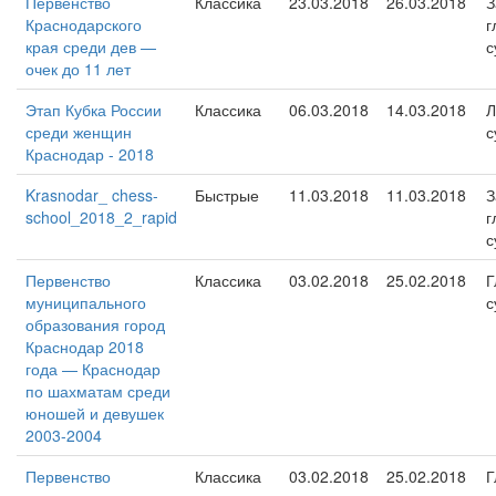
Первенство
Классика
23.03.2018
26.03.2018
З
Краснодарского
г
края среди дев —
с
очек до 11 лет
Этап Кубка России
Классика
06.03.2018
14.03.2018
Л
среди женщин
с
Краснодар - 2018
Krasnodar_ chess-
Быстрые
11.03.2018
11.03.2018
З
school_2018_2_rapid
г
с
Первенство
Классика
03.02.2018
25.02.2018
Г
муниципального
с
образования город
Краснодар 2018
года — Краснодар
по шахматам среди
юношей и девушек
2003-2004
Первенство
Классика
03.02.2018
25.02.2018
Г