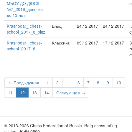
МБОУ ДО ДЮСШ
с
№7_2018_девочки
до 13 лет
Krasnodar_ chess-
Блиц
24.12.2017
24.12.2017
Г
school_2017_8_blitz
с
Krasnodar_ chess-
Классика
09.12.2017
17.12.2017
З
school_2017_8
г
с
← Предыдущая
1
2
…
6
7
8
9
10
11
12
13
14
Следующая →
© 2013-2026 Chess Federation of Russia. Ratg chess rating
system. Build 0500