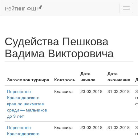
β
Рейтинг ФШР
Toggl
naviga
Судейства Пешкова
Вадима Викторовича
Дата
Дата
Заголовок турнира
Контроль
начала
окончания
Д
Первенство
Классика
23.03.2018
31.03.2018
З
Краснодарского
г
края по шахматам
с
среди — мальчиков
до 9 лет
Первенство
Классика
23.03.2018
31.03.2018
З
Краснодарского
г