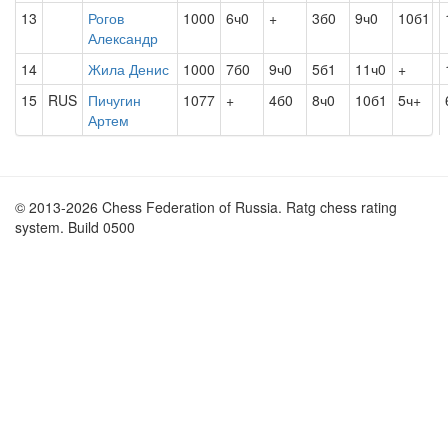
13
Рогов
1000
6ч0
+
3б0
9ч0
10б1
Александр
14
Жила Денис
1000
7б0
9ч0
5б1
11ч0
+
15
RUS
Пичугин
1077
+
4б0
8ч0
10б1
5ч+
Артем
© 2013-2026 Chess Federation of Russia. Ratg chess rating
system. Build 0500