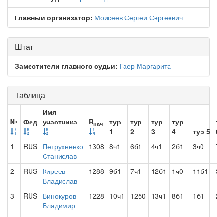
Главный организатор:
Моисеев Сергей Сергеевич
Штат
Заместители главного судьи:
Гаер Маргарита
Таблица
Имя
№
Фед
участника
R
тур
тур
тур
тур
нач
1
2
3
4
тур 5
1
RUS
Петрухненко
1308
8ч1
6б1
4ч1
2б1
3ч0
Станислав
2
RUS
Киреев
1288
9б1
7ч1
12б1
1ч0
11б1
Владислав
3
RUS
Винокуров
1228
10ч1
12б0
13ч1
8б1
1б1
Владимир