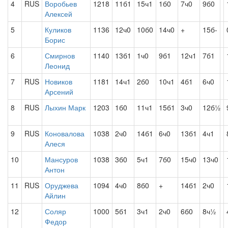
4
RUS
Воробьев
1218
11б1
15ч1
1б0
7ч0
9б0
Алексей
5
Куликов
1136
12ч0
10б0
14ч0
+
15б-
Борис
6
Смирнов
1140
13б1
1ч0
9б1
12ч1
7б1
Леонид
7
RUS
Новиков
1181
14ч1
2б0
10ч1
4б1
6ч0
Арсений
8
RUS
Лыхин Марк
1203
1б0
11ч1
15б1
3ч0
12б½
9
RUS
Коновалова
1038
2ч0
14б1
6ч0
13б1
4ч1
Алеся
10
Мансуров
1038
3б0
5ч1
7б0
15ч0
13ч0
Антон
11
RUS
Оруджева
1094
4ч0
8б0
+
14б1
2ч0
Айлин
12
Соляр
1000
5б1
3ч1
2ч0
6б0
8ч½
Федор