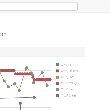
Rom
ФИДЕ станд
ФИДЕ быстр
ФИДЕ блиц
ФШР станд
ФШР быстр
ФШР блиц